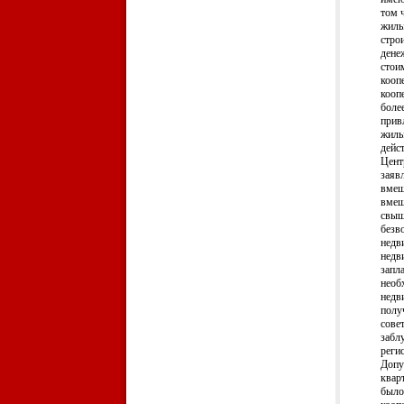
том 
жилы
стро
дене
стои
кооп
кооп
боле
прив
жилы
дейс
Цент
заяв
вмеш
вмеш
свыш
безв
недв
недв
запл
необ
недв
полу
сове
забл
реги
Допу
кварт
было