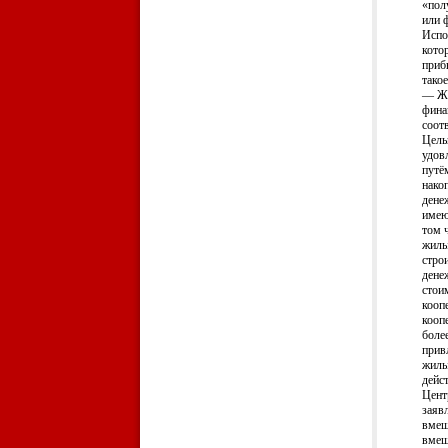
«пол
или 
Испо
кото
приб
тако
— ЖН
фина
соот
Цель
удов
путё
нако
дене
имею
том 
жилы
стро
дене
стои
кооп
кооп
боле
прив
жилы
дейс
Цент
заяв
вмеш
вмеш