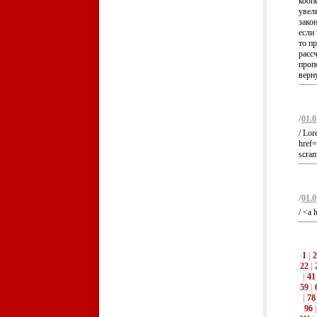
кооп
увел
закон
если 
то п
расс
проп
верну
/
01.0
/ Lor
href=
scram
/
01.0
/ <a 
1
|
2
22
|
|
41
59
|
|
78
96