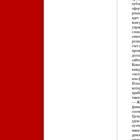
публ
офер
рекв
идет
конс
упра
слов
ответ
proiz
счет
проп
долл
сайте
Коми
кажд
«пол
или 
Испо
кото
приб
тако
— ЖН
фина
соот
Цель
удов
путё
нако
дене
имею