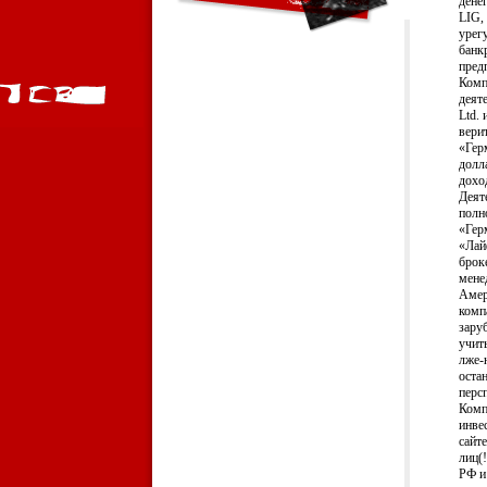
денег
LIG, 
урег
банк
предп
Комп
деят
Ltd.
вери
«Гер
долл
доход
Деят
полн
«Гер
«Лай
брок
мене
Амер
комп
зару
учит
лже-
оста
перс
Комп
инве
сайт
лиц(
РФ и