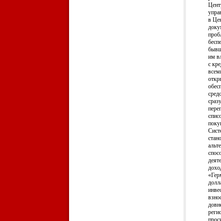
Цент
упра
в Це
доку
проб
бесп
бывш
им в
с кр
всем
откр
обес
сред
сраз
пере
спис
поку
Сист
стан
альт
спос
деят
дохо
«Гер
долл
инве
взно
довн
реги
прос