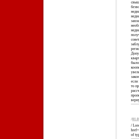
свыш
безв
недв
недв
запл
необ
недв
полу
сове
забл
реги
Допу
кварт
было
кооп
увел
закон
если 
то п
расс
проп
верну
/
01.0
/ Lor
href=
of ty