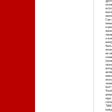
друг
полн
всту
выгл
имен
Сам 
новы
клие
жизн
така
а вз
конт
быть
позж
на с
озна
(пун
оказ
кото
акти
инве
похо
зазы
href=
Чтоб
коми
евро
счета
7000
кажд