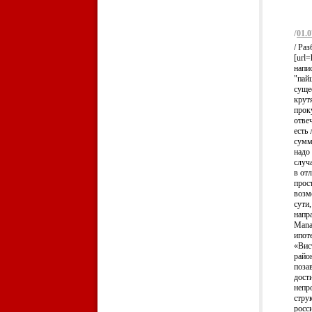
/
01.0
/ Ра
[url=
напи
"пай
суще
крут
прок
отвеч
есть
сумм
надо 
случа
в от
прос
возм
сути
напр
Mana
ипот
«Вис
райо
поза
дост
непр
стру
росс