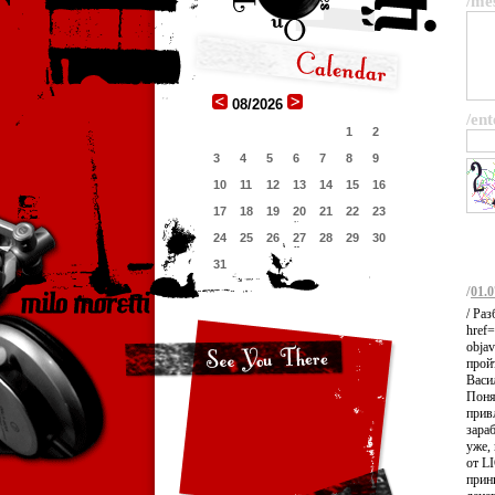
/me
08/2026
/ent
1
2
3
4
5
6
7
8
9
10
11
12
13
14
15
16
17
18
19
20
21
22
23
24
25
26
27
28
29
30
31
/
01.0
/ Ра
href=
objav
прой
Васи
Поня
прив
зараб
уже,
от L
прин