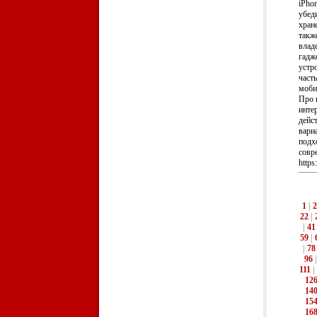
iPho
убед
хран
такж
влад
гадж
устр
част
моби
Про 
инте
дейс
вари
подх
совр
https
1
|
2
22
|
|
41
59
|
|
78
96
111
|
12
14
15
16