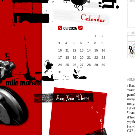
/me
08/2026
/ent
1
2
3
4
5
6
7
8
9
10
11
12
13
14
15
16
17
18
19
20
21
22
23
24
25
26
27
28
29
30
31
/
08.0
/ Ка
хоти
разо
попу
покуп
РјРё
Челя
iPho
удоб
[url=
С‡Рµ