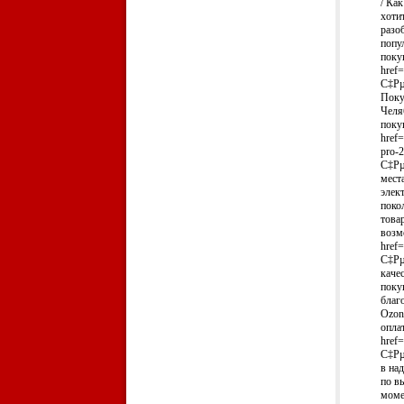
/ Ка
хоти
разо
попу
поку
href=
С‡Рµ
Поку
Челя
поку
href=
pro-
С‡Рµ
мест
элек
поко
това
возм
href
С‡Рµ
каче
поку
благ
Ozon
опла
href
С‡Рµ
в на
по в
моме