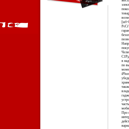
мест
элек
поко
това
возм
[url
РєСѓ
гара
безо
позв
Напр
поку
Челяб
С‡Рµ
в на
по в
моме
iPho
убед
хран
такж
влад
гадж
устр
част
моби
Про 
инте
дейс
вари