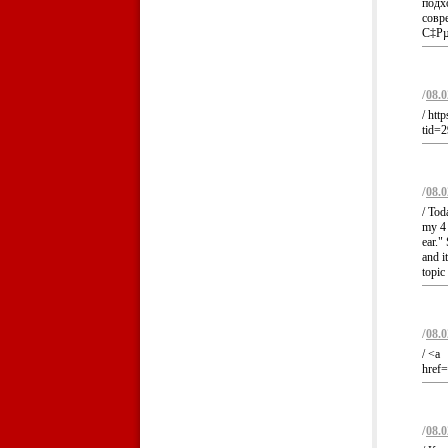
подх
совр
С‡Рµ
/
08.0
/ htt
tid=
/
08.0
/ Tod
my 4 
ear."
and i
topic
/
08.0
/ <a
href=
/
08.0