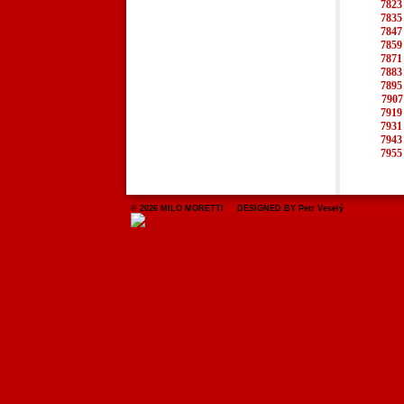
7823
7835
7847
7859
7871
7883
7895
7907
7919
7931
7943
7955
© 2026 MILO MORETTI DESIGNED BY Petr Veselý