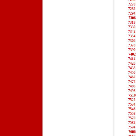
7270
7282
7294
7306
7318
7330
7342
7354
7366
7378
7390
7402
7414
7426
7438
7450
7462
7474
7486
7498
7510
7522
7534
7546
7558
7570
7582
7594
7606