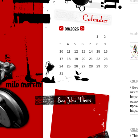
/me
08/2026
/ent
1
2
3
4
5
6
7
8
9
10
11
12
13
14
15
16
17
18
19
20
21
22
23
24
25
26
27
28
29
30
31
/
28.0
/ Ле
окклю
http
осмо
прох
https
/
28.0
/ Thi