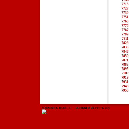
7715
7727
7739
7751
7763
7775
7787
7799
7811
7823
7835
7847
7859
7871
7883
7895
7907
7919
7931
7943
7955
© 2026 MILO MORETTI DESIGNED BY Petr Veselý