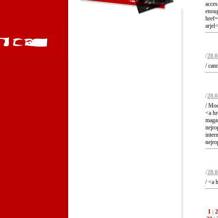
acces
enoug
href=
arjel
/
28.0
/ can
/
28.0
/ Mod
<a hr
magaz
nejro
inter
nejro
/
28.0
/ <a 
1
|
2