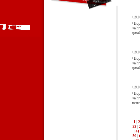
/
19.0
/ По
<a hr
диза
/
19.0
/ По
<a hr
диза
/
19.0
/ По
<a hr
metro
1
|
2
22
|
|
41
59
|