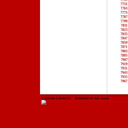
7751
7763
7775
7787
7799
7811
7823
7835
7847
7859
7871
7883
7895
7907
7919
7931
7943
7955
7967
© 2026 MILO MORETTI DESIGNED BY Petr Veselý