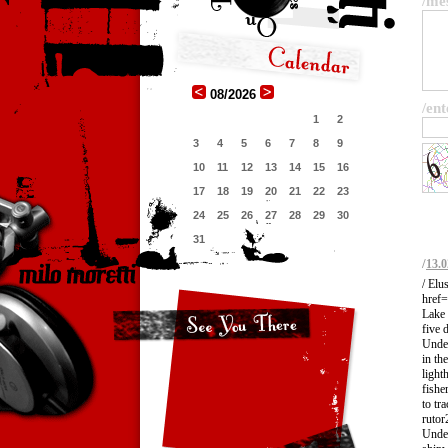
/me
08/2026
/ent
1
2
3
4
5
6
7
8
9
10
11
12
13
14
15
16
17
18
19
20
21
22
23
24
25
26
27
28
29
30
31
/
13.0
/ Elu
href=
Lake 
five 
Under
in th
light
fishe
to tr
rutor
Under