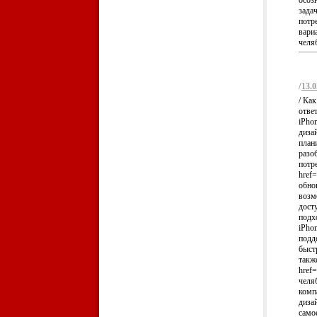
осоз
зада
потр
вари
челяб
/
13.0
/ Ка
отве
iPho
диза
план
разо
потр
href=
обно
возм
дост
подх
iPho
подд
быст
такж
href=
челя
комп
диза
само