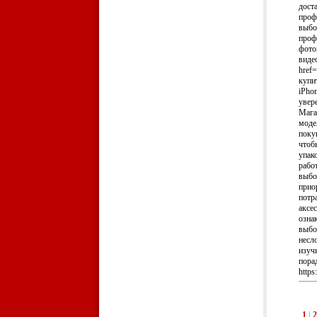
дост
проф
выбо
проф
фото
виде
href=
купи
iPho
увер
Мага
моде
поку
чтоб
упак
рабо
выбо
прио
потр
аксе
озна
выбо
несл
изуч
пора
https
1
|
2