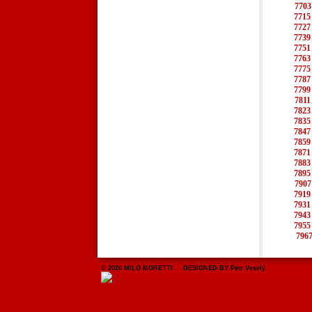
7703
7715
7727
7739
7751
7763
7775
7787
7799
7811
7823
7835
7847
7859
7871
7883
7895
7907
7919
7931
7943
7955
796
© 2026 MILO MORETTI DESIGNED BY Petr Veselý