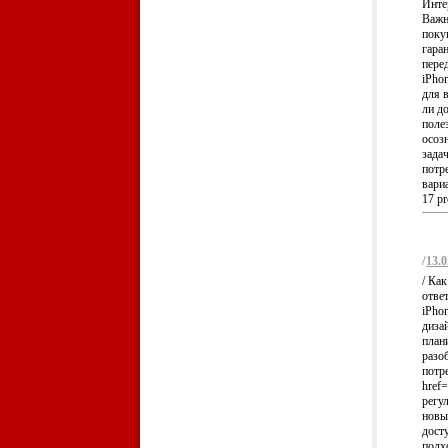
Инте
Важн
поку
гара
пере
iPho
для 
ли д
поле
осоз
зада
потр
вари
17 pr
/
13.0
/ Ка
отве
iPho
диза
план
разо
потр
href=
регу
новы
дост
подх