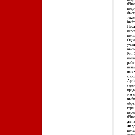
iPho
подд
быст
такж
href=
Посл
пере
поль
Одна
учит
высо
Pro.
позв
рабо
неза
max 
спос
Appl
гара
пред
мага
выби
обра
гара
пере
iPho
для 
ли д
поле