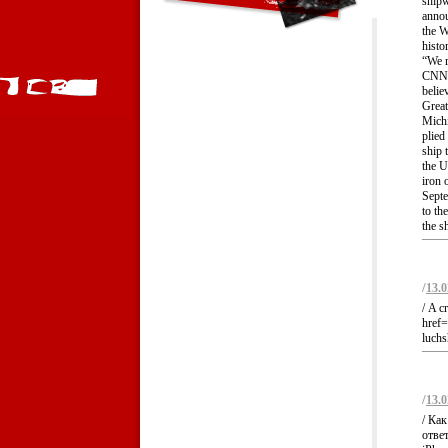
shipw
annou
the W
histo
“We r
CNN. 
belie
Great
Michi
plied
ship 
the U
iron 
Septe
to th
the s
/
13.0
/ A c
href=
luch
/
13.0
/ Ка
отве