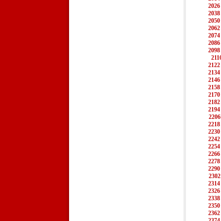
2026
2038
2050
2062
2074
2086
2098
211
2122
2134
2146
2158
2170
2182
2194
2206
2218
2230
2242
2254
2266
2278
2290
2302
2314
2326
2338
2350
2362
2374