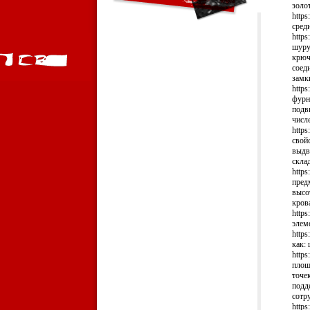
золо
https
сред
https
шуру
крючк
соеди
замк
https
фурн
подв
числе
https
свойс
выдв
скла
https
предм
высо
кров
https
элем
https
как: 
https
площ
точек
подд
сотр
https