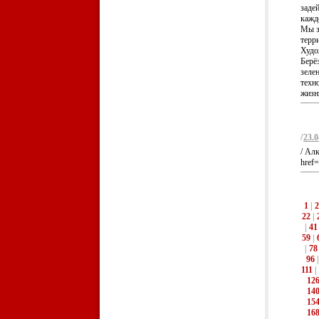
заде
кажд
Мы з
терр
Худо
Берёз
зеле
техно
жизнь
/
23.0
/ Ал
href=
1
|
2
22
|
|
41
59
|
|
78
96
111
|
12
14
15
16