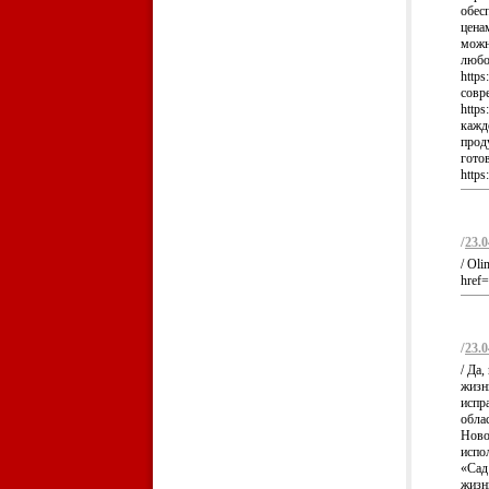
обес
ценам
можн
любом
https
совр
http
кажд
прод
гото
https
/
23.0
/ Oli
href=
/
23.0
/ Да,
жизн
испр
облас
Ново
испо
«Сад
жизн