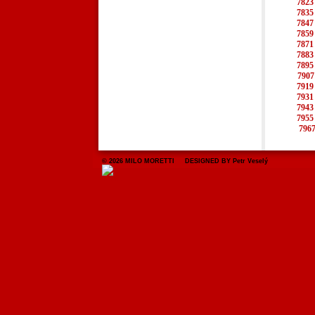
7823
7835
7847
7859
7871
7883
7895
7907
7919
7931
7943
7955
796
© 2026 MILO MORETTI DESIGNED BY Petr Veselý