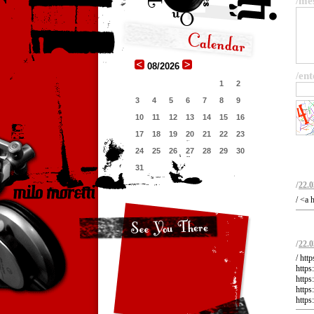
/me
08/2026
/ent
1
2
3
4
5
6
7
8
9
10
11
12
13
14
15
16
17
18
19
20
21
22
23
24
25
26
27
28
29
30
31
/
22.0
/ <a
/
22.0
/ htt
http
https
http
http