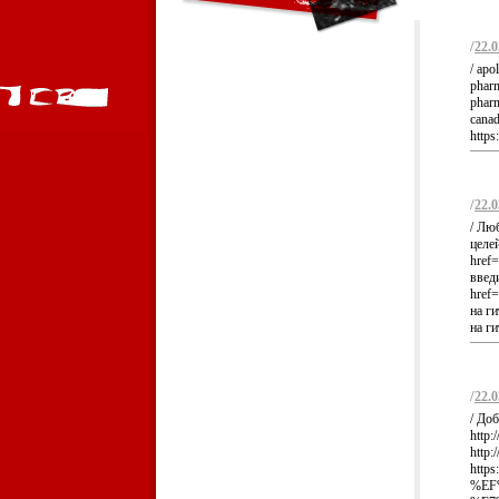
/
22.0
/ apo
pharm
pharm
canad
https
/
22.0
/ Лю
целе
href
введ
href=
на г
на ги
/
22.0
/ До
http
http
http
%EF