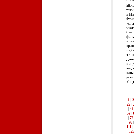
%E7
http
тако
в Ми
бури
услу
экол
Само
филь
мини
прит
труб
что 
Данн
мину
воды
назы
резул
Увид
1
|
2
22
|
|
41
59
|
|
78
96
111
|
12