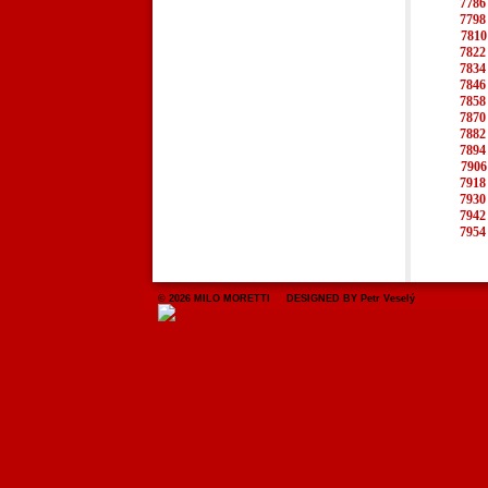
7786
7798
7810
7822
7834
7846
7858
7870
7882
7894
7906
7918
7930
7942
7954
© 2026 MILO MORETTI DESIGNED BY Petr Veselý