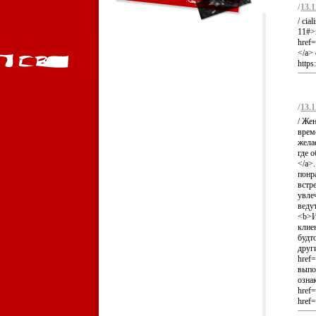
/
13.1
/ cia
11#>
href=
</a> 
https
/
13.1
/ Же
врем
жела
где о
</a>
понр
встр
увле
ведут
<b>И
клие
будт
друг
href
выпо
озна
href=
href=