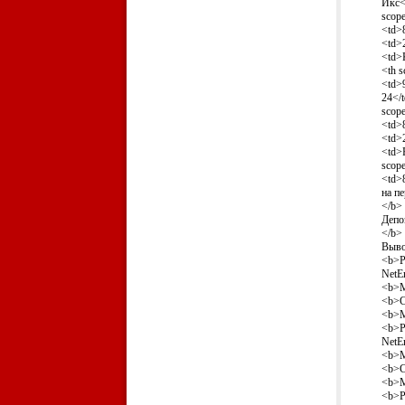
Икс<
scop
<td>
<td>
<td>
<th 
<td>
24</
scop
<td>
<td>
<td>
scop
<td>
на п
</b>
Депо
</b>
Выво
<b>Р
NetEn
<b>М
<b>Со
<b>М
<b>Р
NetEn
<b>М
<b>Со
<b>М
<b>Р