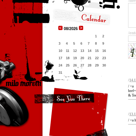
/me
08/2026
/ent
1
2
3
4
5
6
7
8
9
10
11
12
13
14
15
16
17
18
19
20
21
22
23
24
25
26
27
28
29
30
31
/
14.1
/ <a
href
& Tee
/
13.1
/ <a 