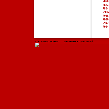
7870
7882
7894
7906
7918
7930
7942
7954
© 2026 MILO MORETTI DESIGNED BY Petr Veselý