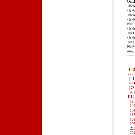
Quick
<b>М
<b>Со
<b>М
<b>Р
NetEn
<b>М
<b>Со
<b>М
<b>Р
NetE
обно
1
|
2
22
|
|
41
59
|
|
78
96
111
|
12
14
15
16
18
19
21
22