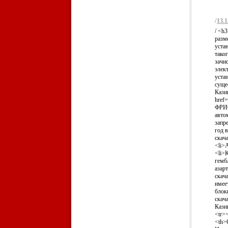
/
13.1
/ <h
разм
уста
тако
зачис
элек
уста
суще
Казин
href=
ФРИС
авто
запр
год 
скач
<li>
<li>
гемб
азар
скач
имее
блок
скач
Кази
<tr>
<th>