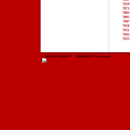
7859
7871
7883
7895
7907
7919
7931
7943
7955
© 2026 MILO MORETTI DESIGNED BY Petr Veselý