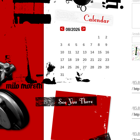
/me
08/2026
/ent
1
2
3
4
5
6
7
8
9
10
11
12
13
14
15
16
17
18
19
20
21
22
23
24
25
26
27
28
29
30
31
/
05.0
/ htt
/
05.0
/ htt
/
05.0