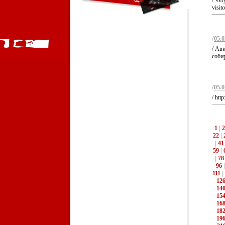
/ Ver
visito
/
05.0
/ Ав
собир
/
05.0
/ htt
1
|
2
22
|
|
41
59
|
|
78
96
111
|
12
14
15
16
18
19