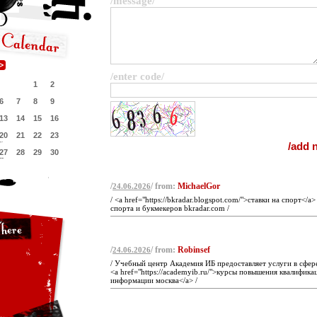
/message/
/enter code/
1
2
6
7
8
9
13
14
15
16
20
21
22
23
27
28
29
30
/
/ from:
MichaelGor
24.06.2026
/ <a href="https://bkradar.blogspot.com/">ставки на спорт</a
спорта и букмекеров bkradar.com /
/
/ from:
Robinsef
24.06.2026
/ Учебный центр Академия ИБ предоставляет услуги в сфе
<a href="https://academyib.ru/">курсы повышения квалифика
информации москва</a> /