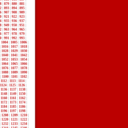
8
|
879
|
880
|
881
|
2
|
893
|
894
|
895
|
6
|
907
|
908
|
909
|
0
|
921
|
922
|
923
|
4
|
935
|
936
|
937
|
8
|
949
|
950
|
951
|
2
|
963
|
964
|
965
|
6
|
977
|
978
|
979
|
0
|
991
|
992
|
993
|
|
1004
|
1005
|
1006
|
|
1016
|
1017
|
1018
|
|
1028
|
1029
|
1030
|
|
1040
|
1041
|
1042
|
|
1052
|
1053
|
1054
|
|
1064
|
1065
|
1066
|
|
1076
|
1077
|
1078
|
|
1088
|
1089
|
1090
|
|
1100
|
1101
|
1102
|
|
1112
|
1113
|
1114
|
1124
|
1125
|
1126
|
|
1136
|
1137
|
1138
|
|
1148
|
1149
|
1150
|
|
1160
|
1161
|
1162
|
|
1172
|
1173
|
1174
|
|
1184
|
1185
|
1186
|
|
1196
|
1197
|
1198
|
|
1208
|
1209
|
1210
|
|
1220
|
1221
|
1222
|
|
1232
|
1233
|
1234
|