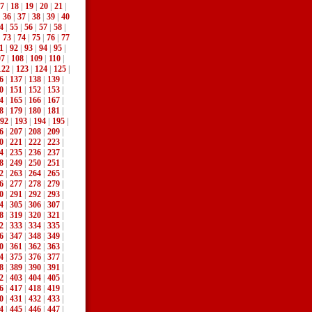
7
|
18
|
19
|
20
|
21
|
|
36
|
37
|
38
|
39
|
40
4
|
55
|
56
|
57
|
58
|
|
73
|
74
|
75
|
76
|
77
1
|
92
|
93
|
94
|
95
|
07
|
108
|
109
|
110
|
122
|
123
|
124
|
125
|
6
|
137
|
138
|
139
|
0
|
151
|
152
|
153
|
4
|
165
|
166
|
167
|
8
|
179
|
180
|
181
|
92
|
193
|
194
|
195
|
6
|
207
|
208
|
209
|
0
|
221
|
222
|
223
|
4
|
235
|
236
|
237
|
8
|
249
|
250
|
251
|
2
|
263
|
264
|
265
|
6
|
277
|
278
|
279
|
0
|
291
|
292
|
293
|
4
|
305
|
306
|
307
|
8
|
319
|
320
|
321
|
2
|
333
|
334
|
335
|
6
|
347
|
348
|
349
|
0
|
361
|
362
|
363
|
4
|
375
|
376
|
377
|
8
|
389
|
390
|
391
|
2
|
403
|
404
|
405
|
6
|
417
|
418
|
419
|
0
|
431
|
432
|
433
|
4
|
445
|
446
|
447
|