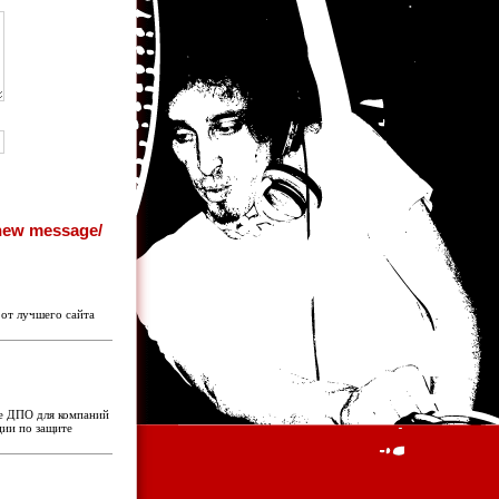
> от лучшего сайта
ре ДПО для компаний
ции по защите