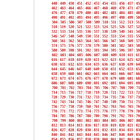
448
|
449
|
450
|
451
|
452
|
453
|
454
|
455
|
456
|
457
|
45
462
|
463
|
464
|
465
|
466
|
467
|
468
|
469
|
470
|
471
|
47
476
|
477
|
478
|
479
|
480
|
481
|
482
|
483
|
484
|
485
|
48
490
|
491
|
492
|
493
|
494
|
495
|
496
|
497
|
498
|
499
|
50
504
|
505
|
506
|
507
|
508
|
509
|
510
|
511
|
512
|
513
|
51
518
|
519
|
520
|
521
|
522
|
523
|
524
|
525
|
526
|
527
|
52
532
|
533
|
534
|
535
|
536
|
537
|
538
|
539
|
540
|
541
|
54
546
|
547
|
548
|
549
|
550
|
551
|
552
|
553
|
554
|
555
|
55
560
|
561
|
562
|
563
|
564
|
565
|
566
|
567
|
568
|
569
|
57
574
|
575
|
576
|
577
|
578
|
579
|
580
|
581
|
582
|
583
|
58
588
|
589
|
590
|
591
|
592
|
593
|
594
|
595
|
596
|
597
|
59
602
|
603
|
604
|
605
|
606
|
607
|
608
|
609
|
610
|
611
|
61
616
|
617
|
618
|
619
|
620
|
621
|
622
|
623
|
624
|
625
|
62
630
|
631
|
632
|
633
|
634
|
635
|
636
|
637
|
638
|
639
|
64
644
|
645
|
646
|
647
|
648
|
649
|
650
|
651
|
652
|
653
|
65
658
|
659
|
660
|
661
|
662
|
663
|
664
|
665
|
666
|
667
|
66
672
|
673
|
674
|
675
|
676
|
677
|
678
|
679
|
680
|
681
|
68
686
|
687
|
688
|
689
|
690
|
691
|
692
|
693
|
694
|
695
|
69
700
|
701
|
702
|
703
|
704
|
705
|
706
|
707
|
708
|
709
|
71
714
|
715
|
716
|
717
|
718
|
719
|
720
|
721
|
722
|
723
|
72
728
|
729
|
730
|
731
|
732
|
733
|
734
|
735
|
736
|
737
|
73
742
|
743
|
744
|
745
|
746
|
747
|
748
|
749
|
750
|
751
|
75
756
|
757
|
758
|
759
|
760
|
761
|
762
|
763
|
764
|
765
|
76
770
|
771
|
772
|
773
|
774
|
775
|
776
|
777
|
778
|
779
|
78
784
|
785
|
786
|
787
|
788
|
789
|
790
|
791
|
792
|
793
|
79
798
|
799
|
800
|
801
|
802
|
803
|
804
|
805
|
806
|
807
|
80
812
|
813
|
814
|
815
|
816
|
817
|
818
|
819
|
820
|
821
|
82
826
|
827
|
828
|
829
|
830
|
831
|
832
|
833
|
834
|
835
|
83
840
|
841
|
842
|
843
|
844
|
845
|
846
|
847
|
848
|
849
|
85
854
|
855
|
856
|
857
|
858
|
859
|
860
|
861
|
862
|
863
|
86