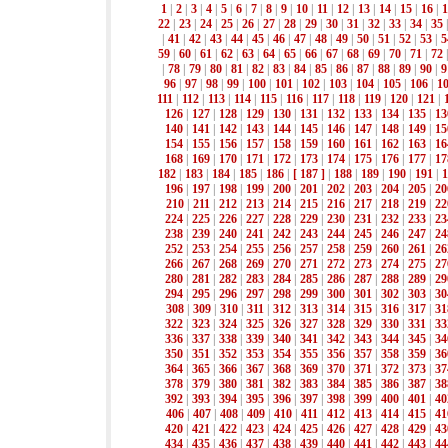
1
|
2
|
3
|
4
|
5
|
6
|
7
|
8
|
9
|
10
|
11
|
12
|
13
|
14
|
15
|
16
|
1
22
|
23
|
24
|
25
|
26
|
27
|
28
|
29
|
30
|
31
|
32
|
33
|
34
|
35
|
41
|
42
|
43
|
44
|
45
|
46
|
47
|
48
|
49
|
50
|
51
|
52
|
53
|
5
59
|
60
|
61
|
62
|
63
|
64
|
65
|
66
|
67
|
68
|
69
|
70
|
71
|
72
|
78
|
79
|
80
|
81
|
82
|
83
|
84
|
85
|
86
|
87
|
88
|
89
|
90
|
9
96
|
97
|
98
|
99
|
100
|
101
|
102
|
103
|
104
|
105
|
106
|
1
111
|
112
|
113
|
114
|
115
|
116
|
117
|
118
|
119
|
120
|
121
|
126
|
127
|
128
|
129
|
130
|
131
|
132
|
133
|
134
|
135
|
13
140
|
141
|
142
|
143
|
144
|
145
|
146
|
147
|
148
|
149
|
15
154
|
155
|
156
|
157
|
158
|
159
|
160
|
161
|
162
|
163
|
16
168
|
169
|
170
|
171
|
172
|
173
|
174
|
175
|
176
|
177
|
17
182
|
183
|
184
|
185
|
186
|
[ 187 ]
|
188
|
189
|
190
|
191
|
1
196
|
197
|
198
|
199
|
200
|
201
|
202
|
203
|
204
|
205
|
20
210
|
211
|
212
|
213
|
214
|
215
|
216
|
217
|
218
|
219
|
22
224
|
225
|
226
|
227
|
228
|
229
|
230
|
231
|
232
|
233
|
23
238
|
239
|
240
|
241
|
242
|
243
|
244
|
245
|
246
|
247
|
24
252
|
253
|
254
|
255
|
256
|
257
|
258
|
259
|
260
|
261
|
26
266
|
267
|
268
|
269
|
270
|
271
|
272
|
273
|
274
|
275
|
27
280
|
281
|
282
|
283
|
284
|
285
|
286
|
287
|
288
|
289
|
29
294
|
295
|
296
|
297
|
298
|
299
|
300
|
301
|
302
|
303
|
30
308
|
309
|
310
|
311
|
312
|
313
|
314
|
315
|
316
|
317
|
31
322
|
323
|
324
|
325
|
326
|
327
|
328
|
329
|
330
|
331
|
33
336
|
337
|
338
|
339
|
340
|
341
|
342
|
343
|
344
|
345
|
34
350
|
351
|
352
|
353
|
354
|
355
|
356
|
357
|
358
|
359
|
36
364
|
365
|
366
|
367
|
368
|
369
|
370
|
371
|
372
|
373
|
37
378
|
379
|
380
|
381
|
382
|
383
|
384
|
385
|
386
|
387
|
38
392
|
393
|
394
|
395
|
396
|
397
|
398
|
399
|
400
|
401
|
40
406
|
407
|
408
|
409
|
410
|
411
|
412
|
413
|
414
|
415
|
41
420
|
421
|
422
|
423
|
424
|
425
|
426
|
427
|
428
|
429
|
43
434
|
435
|
436
|
437
|
438
|
439
|
440
|
441
|
442
|
443
|
44