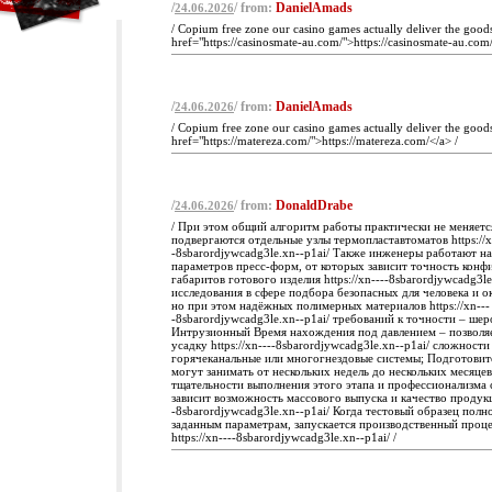
/
/ from:
DanielAmads
24.06.2026
/ Copium free zone our casino games actually deliver the good
href="https://casinosmate-au.com/">https://casinosmate-au.com/
/
/ from:
DanielAmads
24.06.2026
/ Copium free zone our casino games actually deliver the good
href="https://matereza.com/">https://matereza.com/</a> /
/
/ from:
DonaldDrabe
24.06.2026
/ При этом общий алгоритм работы практически не меняетс
подвергаются отдельные узлы термопластавтоматов https://x
-8sbarordjywcadg3le.xn--p1ai/ Также инженеры работают н
параметров пресс-форм, от которых зависит точность конф
габаритов готового изделия https://xn----8sbarordjywcadg3le
исследования в сфере подбора безопасных для человека и 
но при этом надёжных полимерных материалов https://xn---
-8sbarordjywcadg3le.xn--p1ai/ требований к точности – шер
Интрузионный Время нахождения под давлением – позволя
усадку https://xn----8sbarordjywcadg3le.xn--p1ai/ сложност
горячеканальные или многогнездовые системы; Подготовит
могут занимать от нескольких недель до нескольких месяцев
тщательности выполнения этого этапа и профессионализма 
зависит возможность массового выпуска и качество продукци
-8sbarordjywcadg3le.xn--p1ai/ Когда тестовый образец полн
заданным параметрам, запускается производственный проце
https://xn----8sbarordjywcadg3le.xn--p1ai/ /