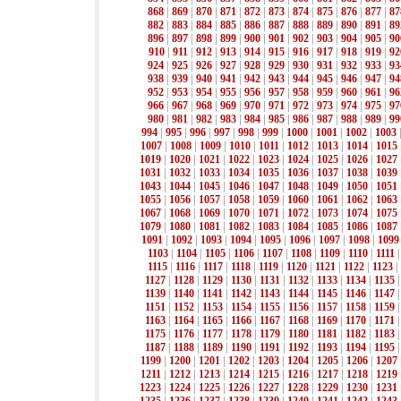
868
|
869
|
870
|
871
|
872
|
873
|
874
|
875
|
876
|
877
|
87
882
|
883
|
884
|
885
|
886
|
887
|
888
|
889
|
890
|
891
|
89
896
|
897
|
898
|
899
|
900
|
901
|
902
|
903
|
904
|
905
|
90
910
|
911
|
912
|
913
|
914
|
915
|
916
|
917
|
918
|
919
|
92
924
|
925
|
926
|
927
|
928
|
929
|
930
|
931
|
932
|
933
|
93
938
|
939
|
940
|
941
|
942
|
943
|
944
|
945
|
946
|
947
|
94
952
|
953
|
954
|
955
|
956
|
957
|
958
|
959
|
960
|
961
|
96
966
|
967
|
968
|
969
|
970
|
971
|
972
|
973
|
974
|
975
|
97
980
|
981
|
982
|
983
|
984
|
985
|
986
|
987
|
988
|
989
|
99
994
|
995
|
996
|
997
|
998
|
999
|
1000
|
1001
|
1002
|
1003
1007
|
1008
|
1009
|
1010
|
1011
|
1012
|
1013
|
1014
|
1015
1019
|
1020
|
1021
|
1022
|
1023
|
1024
|
1025
|
1026
|
1027
1031
|
1032
|
1033
|
1034
|
1035
|
1036
|
1037
|
1038
|
1039
1043
|
1044
|
1045
|
1046
|
1047
|
1048
|
1049
|
1050
|
1051
1055
|
1056
|
1057
|
1058
|
1059
|
1060
|
1061
|
1062
|
1063
1067
|
1068
|
1069
|
1070
|
1071
|
1072
|
1073
|
1074
|
1075
1079
|
1080
|
1081
|
1082
|
1083
|
1084
|
1085
|
1086
|
1087
1091
|
1092
|
1093
|
1094
|
1095
|
1096
|
1097
|
1098
|
1099
1103
|
1104
|
1105
|
1106
|
1107
|
1108
|
1109
|
1110
|
1111
1115
|
1116
|
1117
|
1118
|
1119
|
1120
|
1121
|
1122
|
1123
|
1127
|
1128
|
1129
|
1130
|
1131
|
1132
|
1133
|
1134
|
1135
1139
|
1140
|
1141
|
1142
|
1143
|
1144
|
1145
|
1146
|
1147
1151
|
1152
|
1153
|
1154
|
1155
|
1156
|
1157
|
1158
|
1159
1163
|
1164
|
1165
|
1166
|
1167
|
1168
|
1169
|
1170
|
1171
1175
|
1176
|
1177
|
1178
|
1179
|
1180
|
1181
|
1182
|
1183
1187
|
1188
|
1189
|
1190
|
1191
|
1192
|
1193
|
1194
|
1195
1199
|
1200
|
1201
|
1202
|
1203
|
1204
|
1205
|
1206
|
1207
1211
|
1212
|
1213
|
1214
|
1215
|
1216
|
1217
|
1218
|
1219
1223
|
1224
|
1225
|
1226
|
1227
|
1228
|
1229
|
1230
|
1231