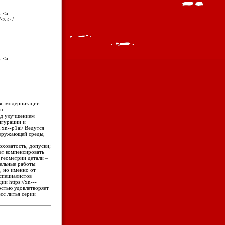
s <a
</a> /
s <a
я, модернизации
n---
ад улучшением
игурации и
.xn--p1ai/ Ведутся
окружающей среды,
оховатость, допуски;
ет компенсировать
и геометрии детали –
ельные работы
, но именно от
специалистов
и https://xn---
остью удовлетворяет
сс литья серии