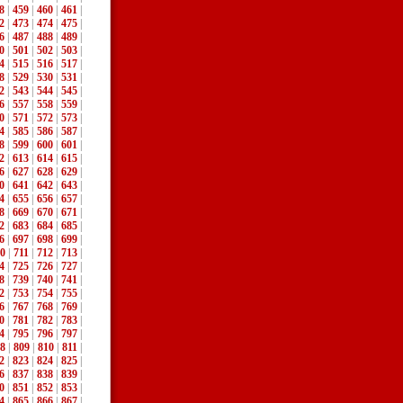
8
|
459
|
460
|
461
|
2
|
473
|
474
|
475
|
6
|
487
|
488
|
489
|
0
|
501
|
502
|
503
|
4
|
515
|
516
|
517
|
8
|
529
|
530
|
531
|
2
|
543
|
544
|
545
|
6
|
557
|
558
|
559
|
0
|
571
|
572
|
573
|
4
|
585
|
586
|
587
|
8
|
599
|
600
|
601
|
2
|
613
|
614
|
615
|
6
|
627
|
628
|
629
|
0
|
641
|
642
|
643
|
4
|
655
|
656
|
657
|
8
|
669
|
670
|
671
|
2
|
683
|
684
|
685
|
6
|
697
|
698
|
699
|
0
|
711
|
712
|
713
|
4
|
725
|
726
|
727
|
8
|
739
|
740
|
741
|
2
|
753
|
754
|
755
|
6
|
767
|
768
|
769
|
0
|
781
|
782
|
783
|
4
|
795
|
796
|
797
|
8
|
809
|
810
|
811
|
2
|
823
|
824
|
825
|
6
|
837
|
838
|
839
|
0
|
851
|
852
|
853
|
4
|
865
|
866
|
867
|