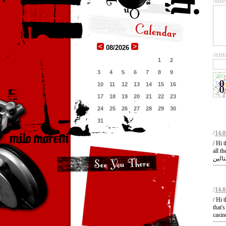
/me
08/2026
/ent
1
2
3
4
5
6
7
8
9
10
11
12
13
14
15
16
17
18
19
20
21
22
23
24
25
26
27
28
29
30
31
/
14.0
/ Hi 
all th
/
14.0
/ Hi 
that'
casin