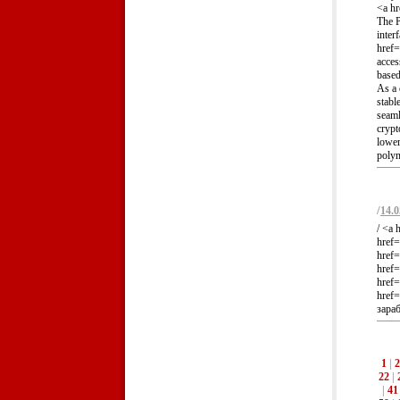
<a hr
The P
inter
href=
acces
based
As a 
stabl
seaml
crypt
lower
polym
/
14.0
/ <a 
href=
href=
href=
href=
href=
зара
1
|
2
22
|
|
41