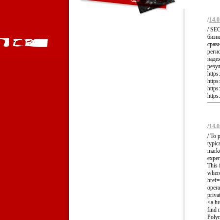
/
14.0
/ SE
бизн
срав
регио
наде
резу
http
https
http
https
/
14.0
/ To 
typic
marke
exper
This 
where
href=
opera
priva
<a hr
find 
Polym