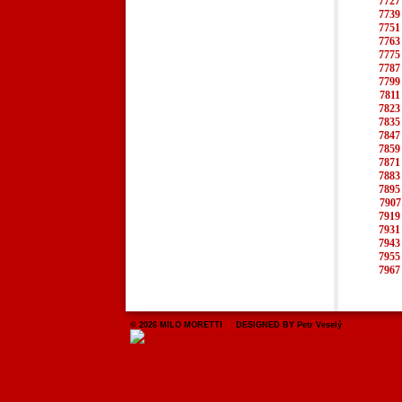
7727
7739
7751
7763
7775
7787
7799
7811
7823
7835
7847
7859
7871
7883
7895
7907
7919
7931
7943
7955
7967
© 2026 MILO MORETTI DESIGNED BY Petr Veselý