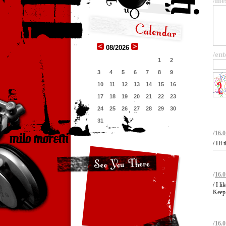
/me
08/2026
/ent
1
2
3
4
5
6
7
8
9
10
11
12
13
14
15
16
17
18
19
20
21
22
23
24
25
26
27
28
29
30
31
/
16.0
/ Hi 
/
16.0
/ I l
Keep 
/
16.0