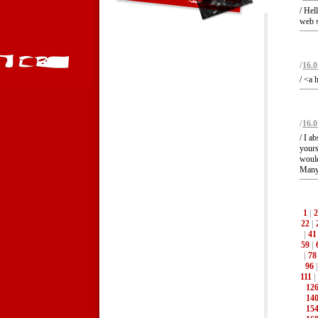
/ Hel
web s
/
16.0
/ <a 
/
16.0
/ I a
yours
would
Many 
1
|
2
22
|
|
41
59
|
|
78
96
111
|
12
14
15