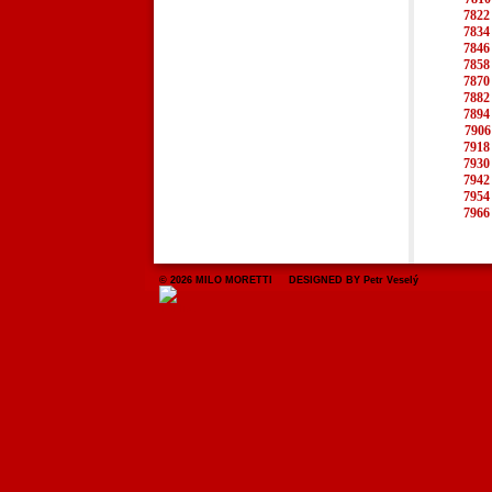
7822
7834
7846
7858
7870
7882
7894
7906
7918
7930
7942
7954
7966
© 2026 MILO MORETTI DESIGNED BY Petr Veselý