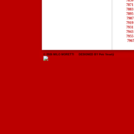
7859
7871
7883
7895
7907
7919
7931
7943
7955
796
© 2026 MILO MORETTI DESIGNED BY Petr Veselý