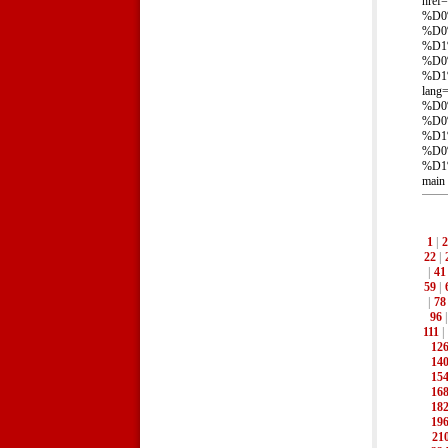
href=
%D0
%D0
%D1
%D0
%D1
lang
%D0
%D0
%D1
%D0
%D1
main 
1
|
2
22
|
|
41
59
|
|
78
96
111
|
12
14
15
16
18
19
21