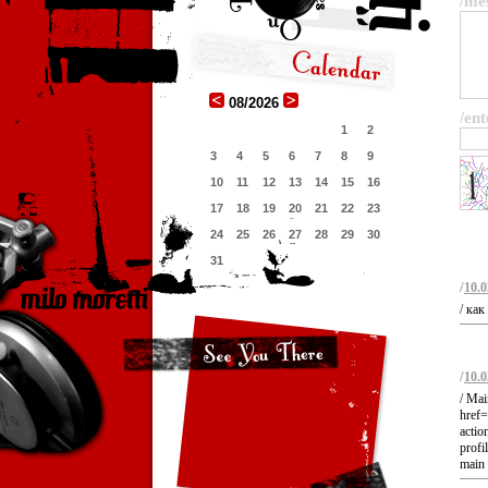
/me
08/2026
/ent
1
2
3
4
5
6
7
8
9
10
11
12
13
14
15
16
17
18
19
20
21
22
23
24
25
26
27
28
29
30
31
/
10.0
/ ка
/
10.0
/ Mai
href=
acti
profi
main 