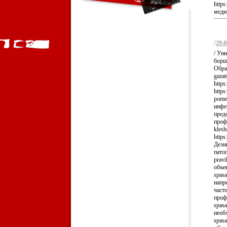
https
медиц
/
29.0
/ Ун
борще
Обраб
gaza
https
https
pome
инфе
пред
профе
kles
https
Дези
патог
pravi
объе
spasa
напря
част
проф
spasa
необ
spasa