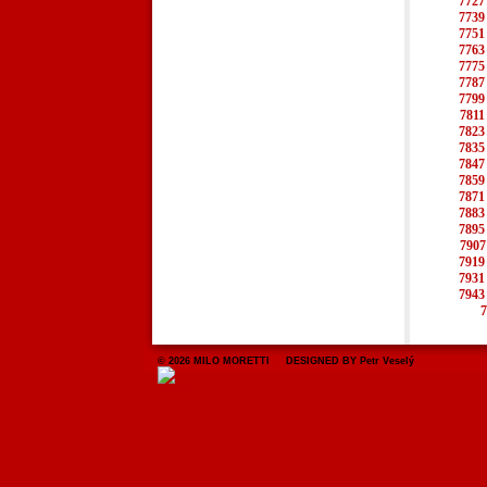
7727
7739
7751
7763
7775
7787
7799
7811
7823
7835
7847
7859
7871
7883
7895
7907
7919
7931
7943
7
© 2026 MILO MORETTI DESIGNED BY Petr Veselý