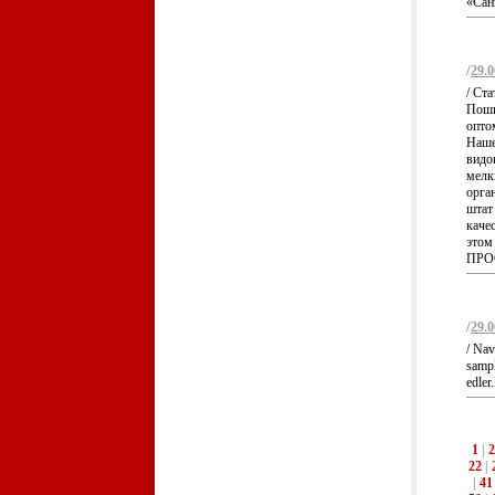
«Сан
/
29.0
/ Ста
Поши
оптом
Наше
видов
мелк
орга
штат
каче
этом
ПРОС
/
29.0
/ Nav
sampl
edler
1
|
2
22
|
|
41