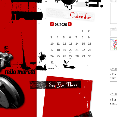
/me
08/2026
/ent
1
2
3
4
5
6
7
8
9
10
11
12
13
14
15
16
17
18
19
20
21
22
23
24
25
26
27
28
29
30
31
/
25.0
/ Pin
smm.r
/
25.0
/ Pin
smm.r