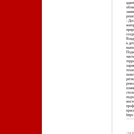
адап
обла
зани
реше
- До
мате
прир
созд
Влад
к де
выпо
Подм
чист
терр
хара
техн
поме
реги
ремо
план
стол
подх
мест
проф
крас
https
/
24.0