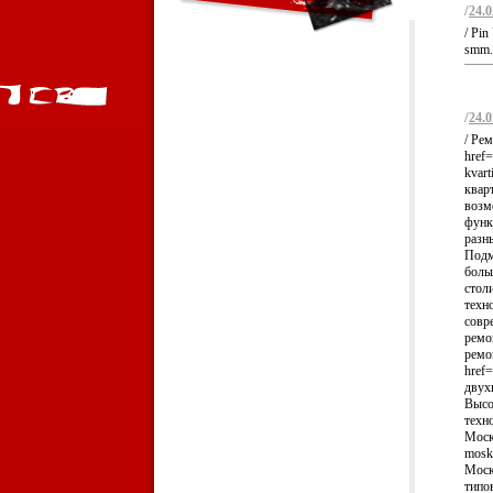
/
24.0
/ Pin
smm.
/
24.0
/ Ре
href=
kvar
квар
возм
функ
разн
Подм
боль
стол
техн
совр
ремо
ремо
href=
двух
Высо
техн
Моско
mosk
Моск
типо