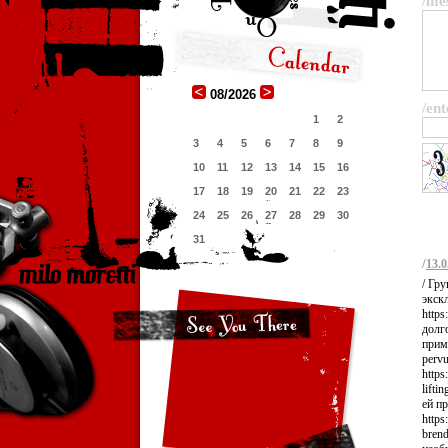
/me
08/2026
/ent
1
2
3
4
5
6
7
8
9
10
11
12
13
14
15
16
17
18
19
20
21
22
23
24
25
26
27
28
29
30
31
/
13.0
/ Гр
экск
https
долг
приме
perv
https
lift
ей п
https
brend