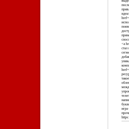
выде
посл
прив
идеа
href=
испо
появ
дост
прин
спос
<a h
стал
сегм
доба
уник
комп
href
ресу
тако
обле
межд
упро
теле
напи
букв
игра
прочи
https