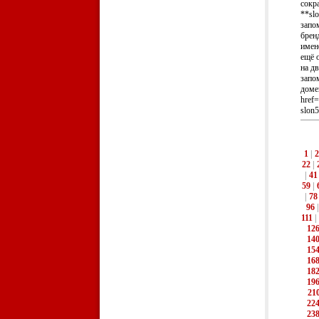
сокр
**sl
запо
брен
имено
ещё 
на д
запо
доме
href=
slon5
1
|
2
22
|
|
41
59
|
|
78
96
111
|
12
14
15
16
18
19
21
22
23