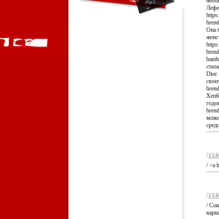
необ
Лефе
https
bren
Она 
женс
https
brend
bamb
стал
Dior
своег
brend
Хепб
годов
brend
можн
средс
/
13.0
/ <a 
/
13.0
/ Со
вари