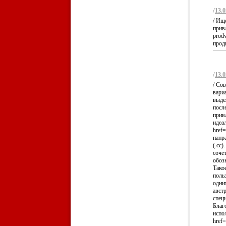
/
13.0
/ Ищ
привл
prod
прод
/
13.0
/ Со
вари
выде
посл
прив
идеа
href=
напр
(.cc
соче
обоз
Тако
польз
одни
авст
спец
Благ
испо
href=