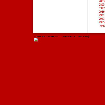
7883
7895
7907
7919
7931
7943
7955
796
© 2026 MILO MORETTI DESIGNED BY Petr Veselý