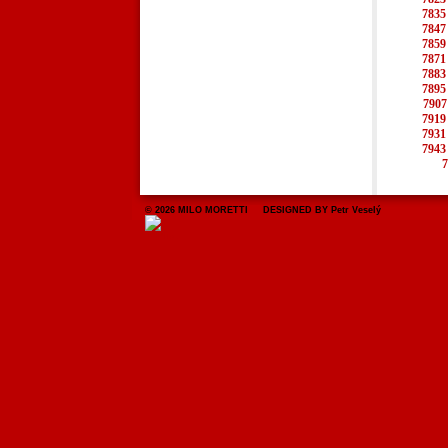
7835
7847
7859
7871
7883
7895
7907
7919
7931
7943
7
© 2026 MILO MORETTI DESIGNED BY Petr Veselý