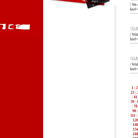
/ We 
href=
/
15.0
/ Wid
href=
/
15.0
/ Wid
href=
1
|
2
22
|
|
41
59
|
|
78
96
111
|
12
14
15
16