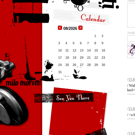
/me
08/2026
/ent
1
2
3
4
5
6
7
8
9
10
11
12
13
14
15
16
17
18
19
20
21
22
23
24
25
26
27
28
29
30
31
/
15.0
/ Wid
href=
/
15.0
/ <a 
/
15.0