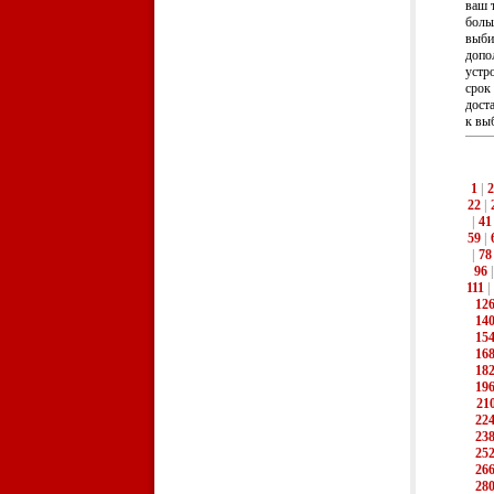
ваш 
боль
выби
допо
устр
срок
дост
к выб
1
|
2
22
|
|
41
59
|
|
78
96
111
|
12
14
15
16
18
19
21
22
23
25
26
28