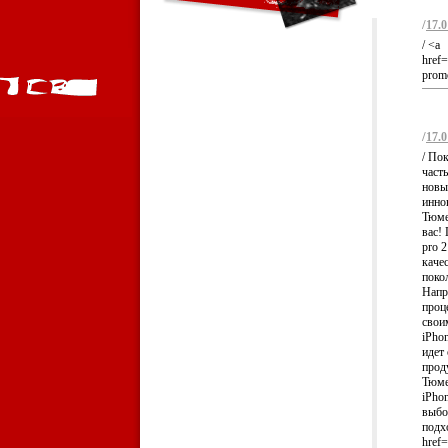
/
17.0
/ <a
href=
promo
/
17.0
/ По
част
новы
инно
Тюме
вас! 
pro 
каче
поко
Напр
проц
свои
iPho
идет
прод
Тюме
iPho
выбо
подх
href=