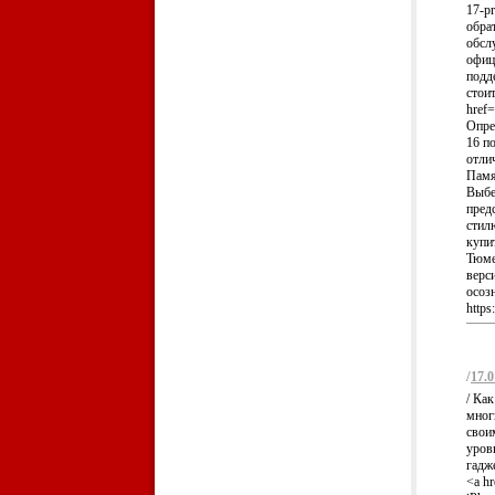
17-p
обра
обсл
офиц
подд
стои
href=
Опре
16 п
отли
Памя
Выбе
пред
стил
купи
Тюме
верси
осоз
https
/
17.0
/ Ка
мног
свои
уров
гадж
<a hr