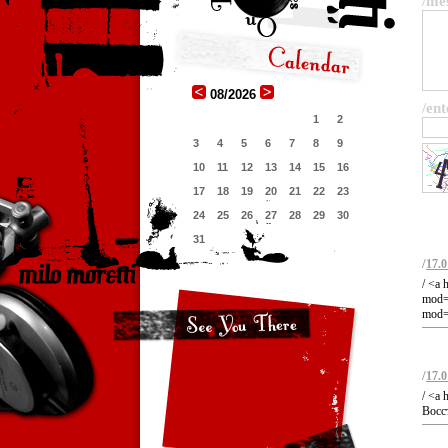
/me
08/2026
/ent
1
2
3
4
5
6
7
8
9
10
11
12
13
14
15
16
17
18
19
20
21
22
23
24
25
26
27
28
29
30
31
/
17.0
/ <a 
mod=
mod=
/
17.0
/ <a 
Восс