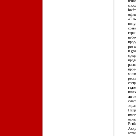
iPho
спос
href=
офиц
«Эль
поку
срав
гара
избе
прода
pro 
и уд
сред
пред
расп
пров
мини
расс
спец
гадж
или 
личн
смар
экра
Напр
имее
осна
Выби
Акку
авто