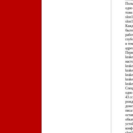
Поль
одно
тоже.
slon1
slon1
Кажды
было
работ
глуб
в те
адре
Перв
krak
наст
krak
krak
krak
krak
krak
Спец
одно 
43.c
рожд
домен
писал
оста
обка
усто
конф
slon1