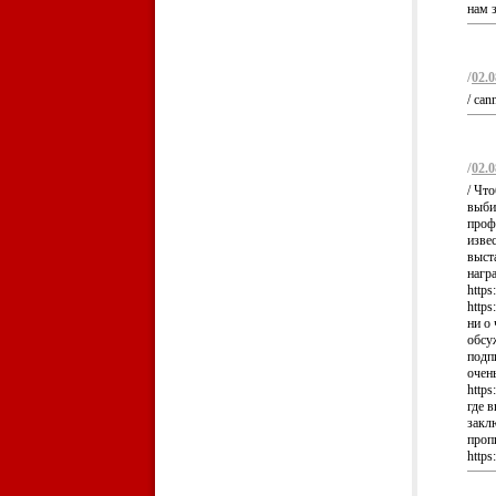
нам з
/
02.0
/ can
/
02.0
/ Чт
выби
проф
изве
выст
награ
https
https
ни о 
обсу
подпи
очень
https
где 
закл
проп
https