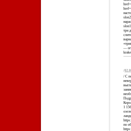
href=
href=
наст
slon
нарас
slon1
три д
слит
вари
«три
— огр
krake
/
02.0
/ С 
неве
выгля
зани
необх
Подр
Коро
1 156
озел
ланд
http
по об
https