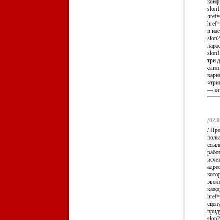
конф
slon1
href=
href=
в на
slon
нарас
slon1
три д
слит
вари
«три
— огр
/
02.0
/ Про
поль
ссыл
рабо
исче
адре
кото
эвол
кажд
href=
сцен
приду
slon2