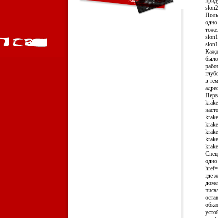
приду
slon2
Поль
одно
тоже.
slon1
slon1
Кажды
было
работ
глуб
в те
адре
Перв
krak
наст
krak
krak
krak
krak
krak
Спец
одно
href=
где 
домен
писал
оста
обка
усто