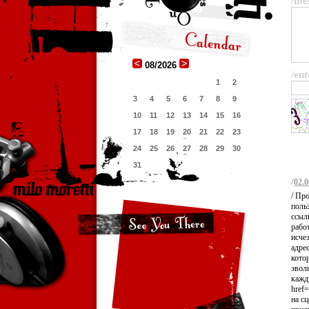
/me
08/2026
/ent
1
2
3
4
5
6
7
8
9
10
11
12
13
14
15
16
17
18
19
20
21
22
23
24
25
26
27
28
29
30
31
/
02.0
/ Про
поль
ссыл
рабо
исче
адре
кото
эвол
кажд
href=
на с