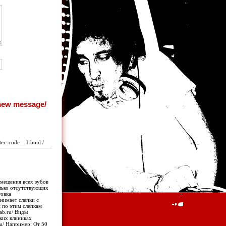
ter_code__1.html /
замещения всех зубов
лько отсутствующих
товка
снимает слепки с
и по этим слепкам
lab.ru/ Виды
ких клиниках
ru/ Например: От 50