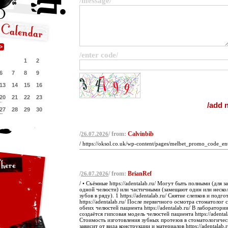
/message/
/enter code/
1
2
6
7
8
9
13
14
15
16
20
21
22
23
27
28
29
30
/
/ from:
Calvinbib
26.07.2026
/ https://oksol.co.uk/wp-content/pages/melbet_promo_code_en
/
/ from:
BrianRef
26.07.2026
/ • Съёмные https://adentalab.ru/ Могут быть полными (для 
одной челюсти) или частичными (замещают один или неско
зубов в ряду). 1 https://adentalab.ru/ Снятие слепков и подго
https://adentalab.ru/ После первичного осмотра стоматолог 
обеих челюстей пациента https://adentalab.ru/ В лаборатори
создаётся гипсовая модель челюстей пациента https://adenta
Стоимость изготовления зубных протезов в стоматологичес
зависит от вида конструкции и материалов https://adentalab.