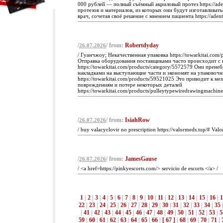
000 рублей — полный съёмный акриловый протез https://ade
протезов и материалов, из которых они будут изготавливать
врач, сочетая своё решение с мнением пациента https://adenta
/
/ from:
Robertdyday
26.07.2026
/ Гуанчжоу; Некачественная упаковка https://towarkitai.com/p
Отправка оборудования поставщиками часто происходит с
https://towarkitai.com/products/category/5572579 Они прен
накладками на выступающие части и экономят на упаковоч
https://towarkitai.com/products/59521025 Это приводит к м
повреждениям и потере некоторых деталей
https://towarkitai.com/products/pulleytypewiredrawingmachine
/
/ from:
IsiahRow
26.07.2026
/ buy valacyclovir no prescription https://valormeds.top/# Valo
/
/ from:
JamesGause
26.07.2026
/ <a href=https://pinkyescorts.com/> servicio de escorts </a> /
1
|
2
|
3
|
4
|
5
|
6
|
7
|
8
|
9
|
10
|
11
|
12
|
13
|
14
|
15
|
16
|
1
22
|
23
|
24
|
25
|
26
|
27
|
28
|
29
|
30
|
31
|
32
|
33
|
34
|
35
|
41
|
42
|
43
|
44
|
45
|
46
|
47
|
48
|
49
|
50
|
51
|
52
|
53
|
5
59
|
60
|
61
|
62
|
63
|
64
|
65
|
66
|
[ 67 ]
|
68
|
69
|
70
|
71
|