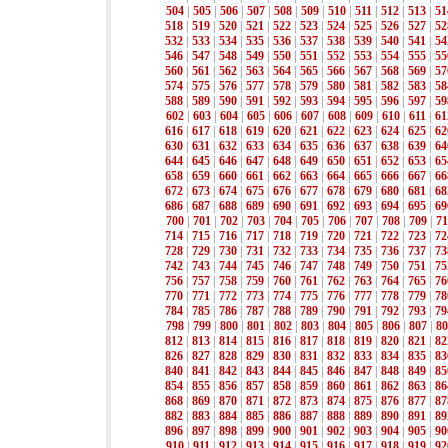
504
|
505
|
506
|
507
|
508
|
509
|
510
|
511
|
512
|
513
|
51
518
|
519
|
520
|
521
|
522
|
523
|
524
|
525
|
526
|
527
|
52
532
|
533
|
534
|
535
|
536
|
537
|
538
|
539
|
540
|
541
|
54
546
|
547
|
548
|
549
|
550
|
551
|
552
|
553
|
554
|
555
|
55
560
|
561
|
562
|
563
|
564
|
565
|
566
|
567
|
568
|
569
|
57
574
|
575
|
576
|
577
|
578
|
579
|
580
|
581
|
582
|
583
|
58
588
|
589
|
590
|
591
|
592
|
593
|
594
|
595
|
596
|
597
|
59
602
|
603
|
604
|
605
|
606
|
607
|
608
|
609
|
610
|
611
|
61
616
|
617
|
618
|
619
|
620
|
621
|
622
|
623
|
624
|
625
|
62
630
|
631
|
632
|
633
|
634
|
635
|
636
|
637
|
638
|
639
|
64
644
|
645
|
646
|
647
|
648
|
649
|
650
|
651
|
652
|
653
|
65
658
|
659
|
660
|
661
|
662
|
663
|
664
|
665
|
666
|
667
|
66
672
|
673
|
674
|
675
|
676
|
677
|
678
|
679
|
680
|
681
|
68
686
|
687
|
688
|
689
|
690
|
691
|
692
|
693
|
694
|
695
|
69
700
|
701
|
702
|
703
|
704
|
705
|
706
|
707
|
708
|
709
|
71
714
|
715
|
716
|
717
|
718
|
719
|
720
|
721
|
722
|
723
|
72
728
|
729
|
730
|
731
|
732
|
733
|
734
|
735
|
736
|
737
|
73
742
|
743
|
744
|
745
|
746
|
747
|
748
|
749
|
750
|
751
|
75
756
|
757
|
758
|
759
|
760
|
761
|
762
|
763
|
764
|
765
|
76
770
|
771
|
772
|
773
|
774
|
775
|
776
|
777
|
778
|
779
|
78
784
|
785
|
786
|
787
|
788
|
789
|
790
|
791
|
792
|
793
|
79
798
|
799
|
800
|
801
|
802
|
803
|
804
|
805
|
806
|
807
|
80
812
|
813
|
814
|
815
|
816
|
817
|
818
|
819
|
820
|
821
|
82
826
|
827
|
828
|
829
|
830
|
831
|
832
|
833
|
834
|
835
|
83
840
|
841
|
842
|
843
|
844
|
845
|
846
|
847
|
848
|
849
|
85
854
|
855
|
856
|
857
|
858
|
859
|
860
|
861
|
862
|
863
|
86
868
|
869
|
870
|
871
|
872
|
873
|
874
|
875
|
876
|
877
|
87
882
|
883
|
884
|
885
|
886
|
887
|
888
|
889
|
890
|
891
|
89
896
|
897
|
898
|
899
|
900
|
901
|
902
|
903
|
904
|
905
|
90
910
|
911
|
912
|
913
|
914
|
915
|
916
|
917
|
918
|
919
|
92