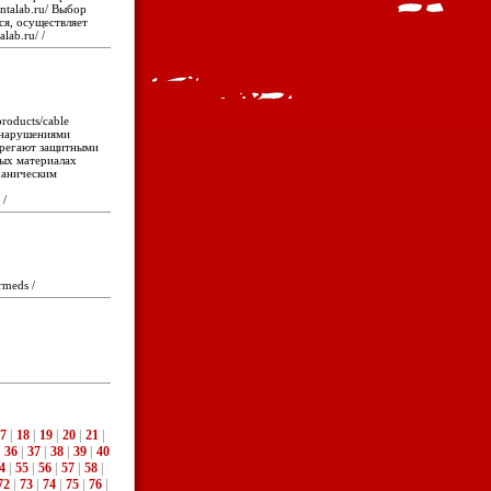
ntalab.ru/ Выбор
ся, осуществляет
lab.ru/ /
roducts/cable
 нарушениями
ебрегают защитными
ных материалах
еханическим
 /
rmeds /
7
|
18
|
19
|
20
|
21
|
|
36
|
37
|
38
|
39
|
40
4
|
55
|
56
|
57
|
58
|
72
|
73
|
74
|
75
|
76
|