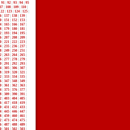
|
91
|
92
|
93
|
94
|
95
07
|
108
|
109
|
110
|
122
|
123
|
124
|
125
|
6
|
137
|
138
|
139
|
0
|
151
|
152
|
153
|
4
|
165
|
166
|
167
|
8
|
179
|
180
|
181
|
2
|
193
|
194
|
195
|
6
|
207
|
208
|
209
|
0
|
221
|
222
|
223
|
4
|
235
|
236
|
237
|
8
|
249
|
250
|
251
|
2
|
263
|
264
|
265
|
6
|
277
|
278
|
279
|
0
|
291
|
292
|
293
|
4
|
305
|
306
|
307
|
8
|
319
|
320
|
321
|
2
|
333
|
334
|
335
|
6
|
347
|
348
|
349
|
0
|
361
|
362
|
363
|
4
|
375
|
376
|
377
|
8
|
389
|
390
|
391
|
2
|
403
|
404
|
405
|
6
|
417
|
418
|
419
|
0
|
431
|
432
|
433
|
4
|
445
|
446
|
447
|
8
|
459
|
460
|
461
|
2
|
473
|
474
|
475
|
6
|
487
|
488
|
489
|
0
|
501
|
502
|
503
|