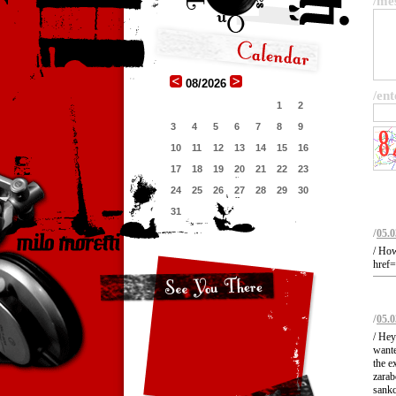
/me
08/2026
/ent
1
2
3
4
5
6
7
8
9
10
11
12
13
14
15
16
17
18
19
20
21
22
23
24
25
26
27
28
29
30
31
/
05.0
/ How
href=
/
05.0
/ Hey
wante
the e
zarab
sank