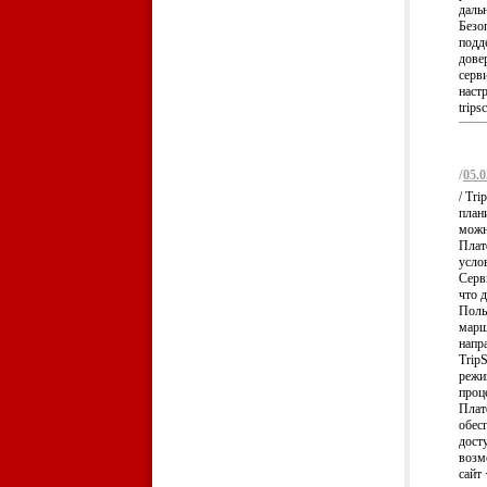
дальн
Безо
подд
дове
серв
наст
trips
/
05.0
/ Tr
план
можн
Плат
услов
Серв
что 
Поль
марш
напра
Trip
режи
проце
Плат
обес
дост
возм
сайт