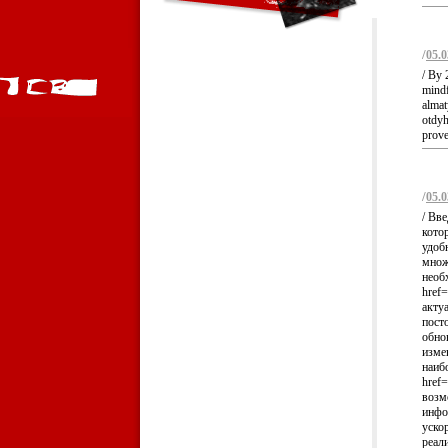
/
05.0
/ By 
mindf
almat
otdyh
prove
/
05.0
/ Вв
кото
удоб
множ
необ
href
акту
пост
обно
изме
наиб
href=
возм
инфо
уско
реал