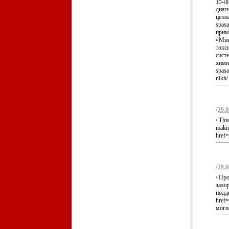
15-d
диаг
цепна
spas
прим
«Микр
токс
сист
хими
spasa
nikh/ 
/
29.0
/ Thi
makin
href=
/
29.0
/ Пр
захо
подд
href=
моги