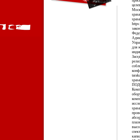
прис
целе
Моск
spasa
spasa
https
зако
Феде
Адми
Упра
для ю
инди
Засе
рели
собл
конфл
tarak
spasa
ПОДО
Комп
обор
комп
иссл
spasa
пров
абсо
плаз
высо
спек
капил