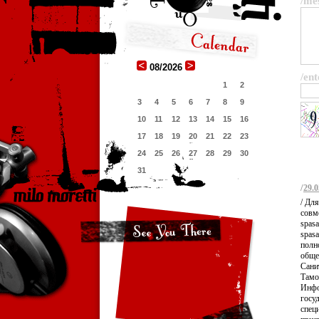
/me
08/2026
/ent
1
2
3
4
5
6
7
8
9
10
11
12
13
14
15
16
17
18
19
20
21
22
23
24
25
26
27
28
29
30
31
/
29.0
/ Дл
совм
spasa
spas
полн
обще
Сани
Тамо
Инфо
госу
спец