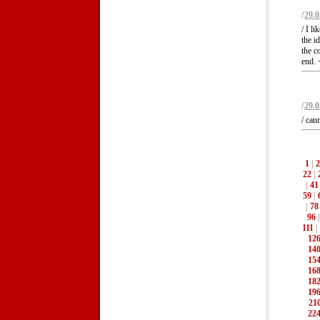
/
29.0
/ I l
the i
the c
end. 
/
29.0
/ can
1
|
2
22
|
|
41
59
|
|
78
96
111
|
12
14
15
16
18
19
21
22