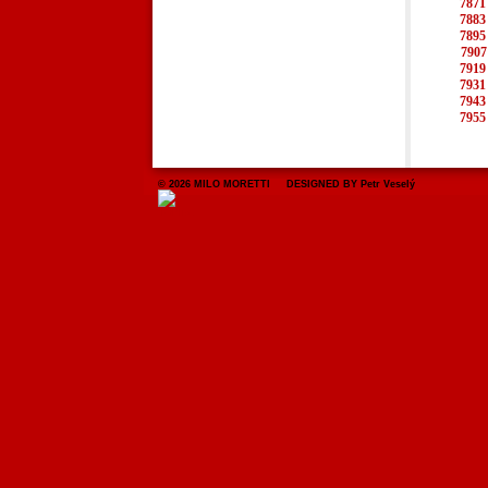
7871
7883
7895
7907
7919
7931
7943
7955
© 2026 MILO MORETTI DESIGNED BY Petr Veselý