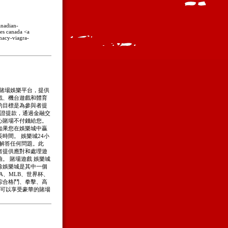
anadian-
es canada <a
macy-viagra-
的賭場娛樂平台，提供
戲、機台遊戲和體育
的目標是為參與者提
保證提款，通過金融交
心賭場不付錢給您。
如果您在娛樂城中贏
時間。 娛樂城24小
您解答任何問題。此
者提供應對和處理遊
。 賭場遊戲 娛樂城
餘娛樂城是其中一個
A、MLB、世界杯、
綜合格鬥、拳擊、高
您可以享受豪華的賭場