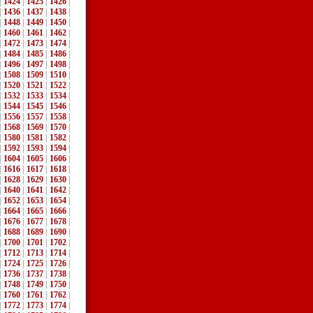
|
1424
|
1425
|
1426
|
|
1436
|
1437
|
1438
|
|
1448
|
1449
|
1450
|
|
1460
|
1461
|
1462
|
|
1472
|
1473
|
1474
|
|
1484
|
1485
|
1486
|
|
1496
|
1497
|
1498
|
|
1508
|
1509
|
1510
|
|
1520
|
1521
|
1522
|
|
1532
|
1533
|
1534
|
|
1544
|
1545
|
1546
|
|
1556
|
1557
|
1558
|
|
1568
|
1569
|
1570
|
|
1580
|
1581
|
1582
|
|
1592
|
1593
|
1594
|
|
1604
|
1605
|
1606
|
|
1616
|
1617
|
1618
|
|
1628
|
1629
|
1630
|
|
1640
|
1641
|
1642
|
|
1652
|
1653
|
1654
|
|
1664
|
1665
|
1666
|
|
1676
|
1677
|
1678
|
|
1688
|
1689
|
1690
|
|
1700
|
1701
|
1702
|
|
1712
|
1713
|
1714
|
|
1724
|
1725
|
1726
|
|
1736
|
1737
|
1738
|
|
1748
|
1749
|
1750
|
|
1760
|
1761
|
1762
|
|
1772
|
1773
|
1774
|