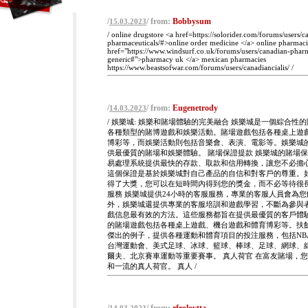
/
/ from:
Bobbysum
15.03.2023
/ online drugstore <a href=https://solorider.com/forums/users/c
pharmaceuticals/#>online order medicine </a> online pharmaci
href="https://www.windsurf.co.uk/forums/users/canadian-phar
generic#">pharmacy uk </a> mexican pharmacies
https://www.beastsofwar.com/forums/users/canadiancialis/ /
/
/ from:
Eugenetrody
14.03.2023
/ 娛樂城: 娛樂和賭場體驗的完美融合 娛樂城是一個綜合性
各種類型的賭博遊戲和娛樂活動。賭場遊戲包括各種桌上遊
博彩等，而娛樂活動則包括音樂會、表演、電影等。娛樂城
供最優質的賭場和娛樂體驗。 賭場保證提款 娛樂城的賭場
易處理系統提供最快的存款、取款和信用轉換，讓您不必擔
這個保證是基於娛樂城對自己產品的自信和對客戶的尊重。
得了大獎，您可以在短時間內得到您的獎金，而不必等待很長
服務 娛樂城提供24小時的客服服務，專業的客服人員會為
外，娛樂城還提供專業的客服培訓和遊戲學習，不斷為參與
戲信息最有效的方法。這些服務都旨在提供最優質的客戶體驗
的賭場遊戲包括各種桌上遊戲、機台遊戲和體育博彩等。扶
傑出的例子，提供各種運動和體育項目的投注服務，包括NB
台灣運動會、美式足球、冰球、籃球、棒球、足球、網球、
爾夫、北京賽車運動等重要賽事。 真人荷官 在富友賭場，
和一流的真人荷官。 真人 /