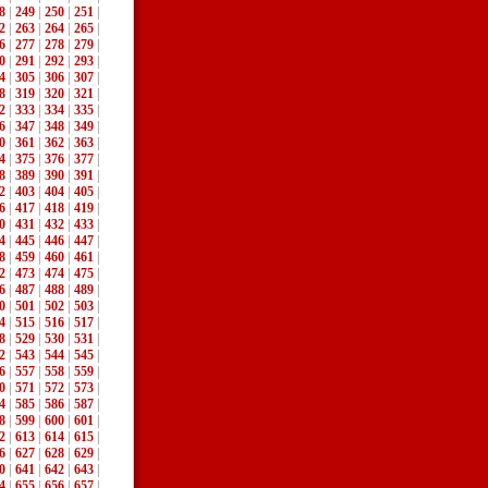
8
|
249
|
250
|
251
|
2
|
263
|
264
|
265
|
6
|
277
|
278
|
279
|
0
|
291
|
292
|
293
|
4
|
305
|
306
|
307
|
8
|
319
|
320
|
321
|
2
|
333
|
334
|
335
|
6
|
347
|
348
|
349
|
0
|
361
|
362
|
363
|
4
|
375
|
376
|
377
|
8
|
389
|
390
|
391
|
2
|
403
|
404
|
405
|
6
|
417
|
418
|
419
|
0
|
431
|
432
|
433
|
4
|
445
|
446
|
447
|
8
|
459
|
460
|
461
|
2
|
473
|
474
|
475
|
6
|
487
|
488
|
489
|
0
|
501
|
502
|
503
|
4
|
515
|
516
|
517
|
8
|
529
|
530
|
531
|
2
|
543
|
544
|
545
|
6
|
557
|
558
|
559
|
0
|
571
|
572
|
573
|
4
|
585
|
586
|
587
|
8
|
599
|
600
|
601
|
2
|
613
|
614
|
615
|
6
|
627
|
628
|
629
|
0
|
641
|
642
|
643
|
4
|
655
|
656
|
657
|