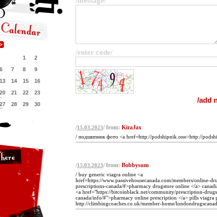
/message/
/enter code/
1
2
6
7
8
9
13
14
15
16
20
21
22
23
27
28
29
30
/
/ from:
KiraJax
15.03.2023
/ подшипник фото <a href=http://podshipnik.one>http://podshi
/
/ from:
Bobbysum
15.03.2023
/ buy generic viagra online <a
href=https://www.passivehousecanada.com/members/online-dru
prescriptions-canada/#>pharmacy drugstore online </a> canad
<a href="https://bitcoinblack.net/community/prescription-drug
canada/info/#">pharmacy online prescription </a> pills viag
http://climbingcoaches.co.uk/member-home/londondrugscanada/