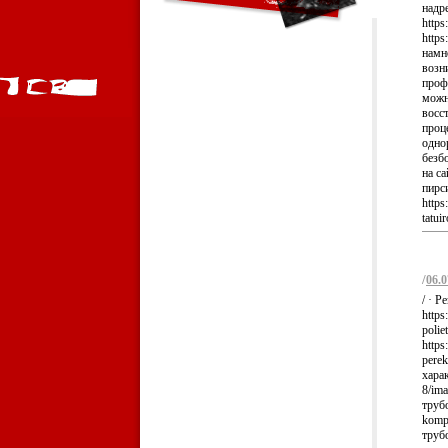
надр
https
https
намно
возн
профе
можн
восст
проц
одно
безбо
на с
пирс
https
tatuir
/
06.0
/ · 
https
poli
https
pere
хара
8/im
труб
kompa
труб