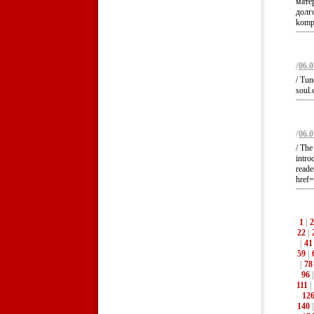
мате
долг
kompl
/
06.0
/ Tun
soul.
/
06.0
/ The
intro
reade
href=
1
|
2
22
|
|
41
59
|
|
78
96
111
|
12
140