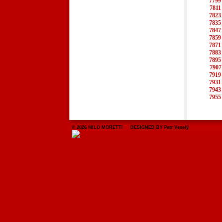
7799
7811
7823
7835
7847
7859
7871
7883
7895
7907
7919
7931
7943
7955
© 2026 MILO MORETTI DESIGNED BY Petr Veselý