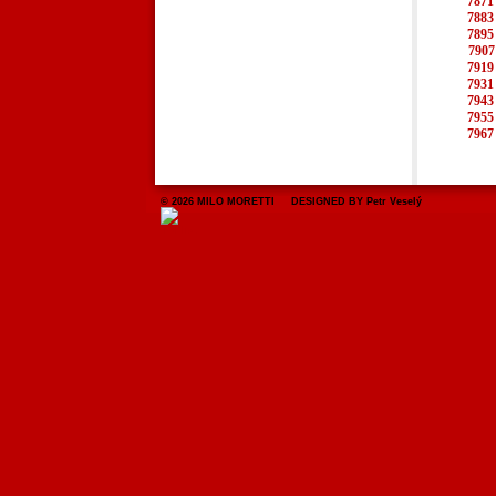
7871
7883
7895
7907
7919
7931
7943
7955
7967
© 2026 MILO MORETTI DESIGNED BY Petr Veselý