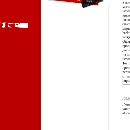
в до
магаз
испо
крак
позв
спис
марк
href
всег
Офиц
пров
дост
<a hr
испо
Tor. 
пров
вери
от мо
https
/
09.0
/ Wow
you m
alone