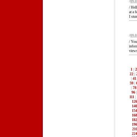
/
09.0
/ Hel
at a 
I stu
/
09.0
/ You
infor
views 
1
|
2
22
|
|
41
59
|
|
78
96
111
|
12
14
15
16
18
19
21
22