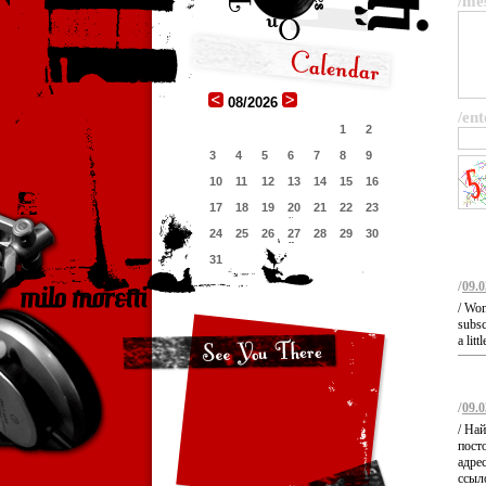
/me
08/2026
/ent
1
2
3
4
5
6
7
8
9
10
11
12
13
14
15
16
17
18
19
20
21
22
23
24
25
26
27
28
29
30
31
/
09.0
/ Won
subsc
a lit
/
09.0
/ На
пост
адре
ссыл