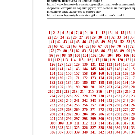
предметы интерьера из ценных пород
https://www.legnostyle.ru/catalog/mejkomnatnie-dveri/nestand
Дорогие материалы гарантируют, что мебель не потеряет п
внешнего вида даже через много лет
https://www.legnostyle.ru/catalog/kuhni/kuhna-5.html /
1
|
2
|
3
|
4
|
5
|
6
|
7
|
8
|
9
|
10
|
11
|
12
|
13
|
14
|
15
|
16
|
1
22
|
23
|
24
|
25
|
26
|
27
|
28
|
29
|
30
|
31
|
32
|
33
|
34
|
35
|
41
|
42
|
43
|
44
|
45
|
46
|
47
|
48
|
49
|
50
|
51
|
52
|
53
|
5
59
|
60
|
61
|
62
|
63
|
64
|
65
|
66
|
67
|
68
|
69
|
70
|
71
|
72
|
78
|
79
|
80
|
81
|
82
|
83
|
84
|
85
|
86
|
87
|
88
|
89
|
90
|
9
96
|
97
|
98
|
99
|
100
|
101
|
102
|
103
|
104
|
105
|
106
|
1
111
|
112
|
113
|
114
|
115
|
116
|
117
|
118
|
119
|
120
|
121
|
126
|
127
|
128
|
129
|
130
|
131
|
132
|
133
|
134
|
135
|
13
140
|
141
|
142
|
143
|
144
|
145
|
146
|
147
|
148
|
149
|
15
154
|
155
|
156
|
157
|
158
|
159
|
160
|
161
|
162
|
163
|
16
168
|
169
|
170
|
171
|
172
|
173
|
174
|
175
|
176
|
177
|
17
182
|
183
|
184
|
185
|
186
|
187
|
188
|
189
|
190
|
191
|
19
196
|
197
|
198
|
199
|
200
|
201
|
202
|
203
|
204
|
205
|
20
210
|
211
|
212
|
213
|
214
|
215
|
216
|
[ 217 ]
|
218
|
219
|
2
224
|
225
|
226
|
227
|
228
|
229
|
230
|
231
|
232
|
233
|
23
238
|
239
|
240
|
241
|
242
|
243
|
244
|
245
|
246
|
247
|
24
252
|
253
|
254
|
255
|
256
|
257
|
258
|
259
|
260
|
261
|
26
266
|
267
|
268
|
269
|
270
|
271
|
272
|
273
|
274
|
275
|
27
280
|
281
|
282
|
283
|
284
|
285
|
286
|
287
|
288
|
289
|
29
294
|
295
|
296
|
297
|
298
|
299
|
300
|
301
|
302
|
303
|
30
308
|
309
|
310
|
311
|
312
|
313
|
314
|
315
|
316
|
317
|
31
322
|
323
|
324
|
325
|
326
|
327
|
328
|
329
|
330
|
331
|
33
336
|
337
|
338
|
339
|
340
|
341
|
342
|
343
|
344
|
345
|
34