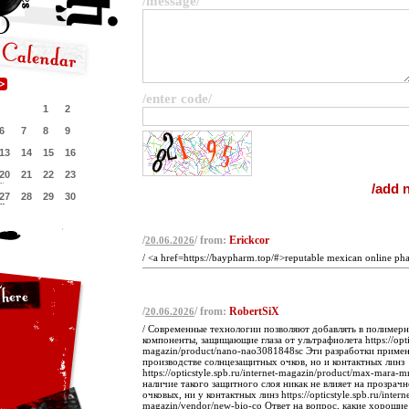
/message/
/enter code/
1
2
6
7
8
9
13
14
15
16
20
21
22
23
27
28
29
30
/
/ from:
Erickcor
20.06.2026
/ <a href=https://baypharm.top/#>reputable mexican online pha
/
/ from:
RobertSiX
20.06.2026
/ Современные технологии позволяют добавлять в полимер
компоненты, защищающие глаза от ультрафиолета https://optics
magazin/product/nano-nao3081848sc Эти разработки примен
производстве солнцезащитных очков, но и контактных линз
https://opticstyle.spb.ru/internet-magazin/product/max-mar
наличие такого защитного слоя никак не влияет на прозрач
очковых, ни у контактных линз https://opticstyle.spb.ru/interne
magazin/vendor/new-bio-co Ответ на вопрос, какие хороши