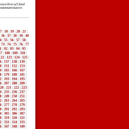
arnye/dver-p3.html
ривлекательного
7
|
18
|
19
|
20
|
21
|
|
36
|
37
|
38
|
39
|
40
4
|
55
|
56
|
57
|
58
|
|
73
|
74
|
75
|
76
|
77
1
|
92
|
93
|
94
|
95
|
07
|
108
|
109
|
110
|
122
|
123
|
124
|
125
|
6
|
137
|
138
|
139
|
0
|
151
|
152
|
153
|
4
|
165
|
166
|
167
|
8
|
179
|
180
|
181
|
2
|
193
|
194
|
195
|
6
|
207
|
208
|
209
|
20
|
221
|
222
|
223
|
4
|
235
|
236
|
237
|
8
|
249
|
250
|
251
|
2
|
263
|
264
|
265
|
6
|
277
|
278
|
279
|
0
|
291
|
292
|
293
|
4
|
305
|
306
|
307
|
8
|
319
|
320
|
321
|
2
|
333
|
334
|
335
|
6
|
347
|
348
|
349
|