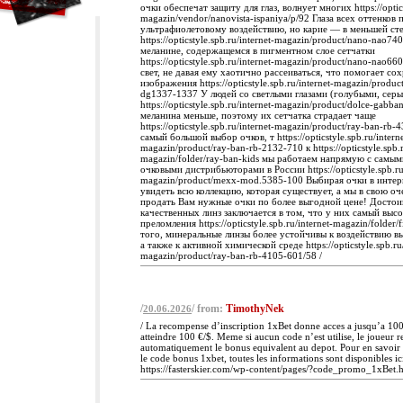
очки обеспечат защиту для глаз, волнует многих https://optics
magazin/vendor/nanovista-ispaniya/p/92 Глаза всех оттенков
ультрафиолетовому воздействию, но карие — в меньшей ст
https://opticstyle.spb.ru/internet-magazin/product/nano-nao7
меланине, содержащемся в пигментном слое сетчатки
https://opticstyle.spb.ru/internet-magazin/product/nano-nao
свет, не давая ему хаотично рассеиваться, что помогает сох
изображения https://opticstyle.spb.ru/internet-magazin/produc
dg1337-1337 У людей со светлыми глазами (голубыми, серы
https://opticstyle.spb.ru/internet-magazin/product/dolce-gabb
меланина меньше, поэтому их сетчатка страдает чаще
https://opticstyle.spb.ru/internet-magazin/product/ray-ban-rb
самый большой выбор очков, т https://opticstyle.spb.ru/interne
magazin/product/ray-ban-rb-2132-710 к https://opticstyle.spb.r
magazin/folder/ray-ban-kids мы работаем напрямую с самы
очковыми дистрибьюторами в России https://opticstyle.spb.ru/
magazin/product/mexx-mod.5385-100 Выбирая очки в интер
увидеть всю коллекцию, которая существует, а мы в свою о
продать Вам нужные очки по более выгодной цене! Достои
качественных линз заключается в том, что у них самый выс
преломления https://opticstyle.spb.ru/internet-magazin/folder/
того, минеральные линзы более устойчивы к воздействию в
а также к активной химической среде https://opticstyle.spb.ru/
magazin/product/ray-ban-rb-4105-601/58 /
/
/ from:
TimothyNek
20.06.2026
/ La recompense d’inscription 1xBet donne acces a jusqu’a 1
atteindre 100 €/$. Meme si aucun code n’est utilise, le joueur r
automatiquement le bonus equivalent au depot. Pour en savoir
le code bonus 1xbet, toutes les informations sont disponibles ici
https://fasterskier.com/wp-content/pages/?code_promo_1xBet.h