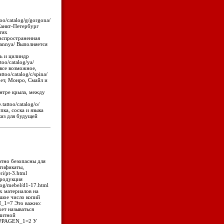
oo/catalog/g/gorgona/
/ Санкт-Петербург
етях
 распространенная
hannya/ Выполняется
ель и цилиндр
too/catalog/ya/
все возможное,
oo/catalog/с/spina/
ет, Монро, Смайл и
центре крыла, между
.tattoo/catalog/o/
ка, соска и языка
скиз для будущей
ютно безопасны для
тификаты,
ri/pt-3.html
продукция
log/mebel/d1-17.html
ых материалов на
ьшое число копий
EN_1=7 Это важно:
жет называться
литной
so/?PAGEN_1=2 У