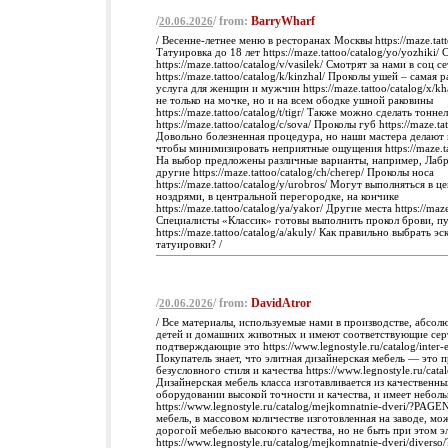
/
/ from:
BarryWharf
20.06.2026
/ Весенне-летнее меню в ресторанах Москвы https://maze.tatt
Татуировка до 18 лет https://maze.tattoo/catalog/yo/yozhiki
https://maze.tattoo/catalog/v/vasilek/ Смотрят за нами в соц с
https://maze.tattoo/catalog/k/kinzhal/ Проколы ушей – самая
услуга для женщин и мужчин https://maze.tattoo/catalog/x/k
не только на мочке, но и на всем ободке ушной раковины
https://maze.tattoo/catalog/t/tigr/ Также можно сделать тонн
https://maze.tattoo/catalog/c/sova/ Проколы губ https://maze.tat
Довольно болезненная процедура, но наши мастера делают 
чтобы минимизировать неприятные ощущения https://maze.tatt
На выбор предложены различные варианты, например, Лабр
другие https://maze.tattoo/catalog/ch/cherep/ Проколы носа
https://maze.tattoo/catalog/y/urobros/ Могут выполняться в 
ноздрями, в центральной перегородке, на кончике
https://maze.tattoo/catalog/ya/yakor/ Другие места https://maze
Специалисты «Классик» готовы выполнить прокол брови, пуп
https://maze.tattoo/catalog/a/akuly/ Как правильно выбрать э
татуировки? /
/
/ from:
DavidAtror
20.06.2026
/ Все материалы, используемые нами в производстве, абсол
детей и домашних животных и имеют соответствующие сер
подтверждающие это https://www.legnostyle.ru/catalog/inter-e
Покупатель знает, что элитная дизайнерская мебель — это 
безусловного стиля и качества https://www.legnostyle.ru/cata
Дизайнерская мебель класса изготавливается из качественн
оборудовании высокой точности и качества, и имеет небол
https://www.legnostyle.ru/catalog/mejkomnatnie-dveri/?PAG
мебель, в массовом количестве изготовленная на заводе, мо
дорогой мебелью высокого качества, но не быть при этом э
https://www.legnostyle.ru/catalog/mejkomnatnie-dveri/diver