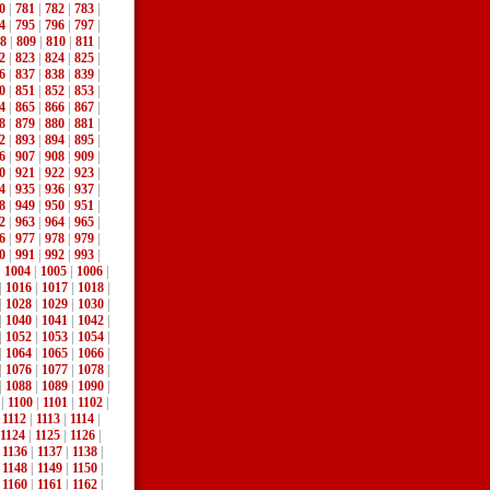
0
|
781
|
782
|
783
|
4
|
795
|
796
|
797
|
8
|
809
|
810
|
811
|
2
|
823
|
824
|
825
|
6
|
837
|
838
|
839
|
0
|
851
|
852
|
853
|
4
|
865
|
866
|
867
|
8
|
879
|
880
|
881
|
2
|
893
|
894
|
895
|
6
|
907
|
908
|
909
|
0
|
921
|
922
|
923
|
4
|
935
|
936
|
937
|
8
|
949
|
950
|
951
|
2
|
963
|
964
|
965
|
6
|
977
|
978
|
979
|
0
|
991
|
992
|
993
|
|
1004
|
1005
|
1006
|
|
1016
|
1017
|
1018
|
|
1028
|
1029
|
1030
|
|
1040
|
1041
|
1042
|
|
1052
|
1053
|
1054
|
|
1064
|
1065
|
1066
|
|
1076
|
1077
|
1078
|
|
1088
|
1089
|
1090
|
|
1100
|
1101
|
1102
|
|
1112
|
1113
|
1114
|
1124
|
1125
|
1126
|
|
1136
|
1137
|
1138
|
|
1148
|
1149
|
1150
|
|
1160
|
1161
|
1162
|