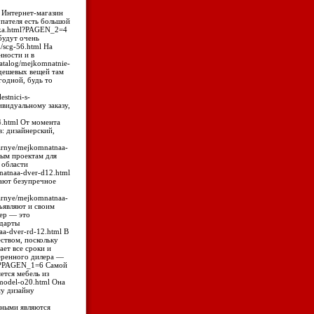
a/ Интернет-магазин
упателя есть большой
zhka.html?PAGEN_2=4
будут очень
l/scg-56.html На
нности и в
atalog/mejkomnatnie-
 дешевых вещей там
годной, будь то
estnici-s-
ивидуальному заказу,
14.html От момента
в: дизайнерский,
darnye/mejkomnatnaa-
ым проектам для
 области
mnatnaa-dver-d12.html
чают безупречное
darnye/mejkomnatnaa-
ъявляют и своим
лер — это
ндарты
naa-dver-rd-12.html В
ством, поскольку
ет все сроки и
еренного дилера —
ri/?PAGEN_1=6 Самой
ется мебель из
/model-o20.html Она
му дизайну
етными являются