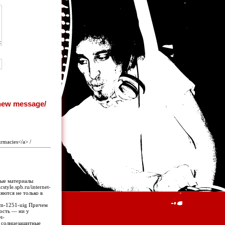
rmacies</a> /
ные материалы
tyle.spb.ru/internet-
яются не только в
a-mm-1251-uig Причем
ность — ни у
t-
е солнцезащитные