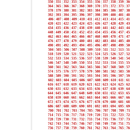
350
|
351
|
352
|
353
|
354
|
355
|
356
|
357
|
358
|
359
|
36
364
|
365
|
366
|
367
|
368
|
369
|
370
|
371
|
372
|
373
|
37
378
|
379
|
380
|
381
|
382
|
383
|
384
|
385
|
386
|
387
|
38
392
|
393
|
394
|
395
|
396
|
397
|
398
|
399
|
400
|
401
|
40
406
|
407
|
408
|
409
|
410
|
411
|
412
|
413
|
414
|
415
|
41
420
|
421
|
422
|
423
|
424
|
425
|
426
|
427
|
428
|
429
|
43
434
|
435
|
436
|
437
|
438
|
439
|
440
|
441
|
442
|
443
|
44
448
|
449
|
450
|
451
|
452
|
453
|
454
|
455
|
456
|
457
|
45
462
|
463
|
464
|
465
|
466
|
467
|
468
|
469
|
470
|
471
|
47
476
|
477
|
478
|
479
|
480
|
481
|
482
|
483
|
484
|
485
|
48
490
|
491
|
492
|
493
|
494
|
495
|
496
|
497
|
498
|
499
|
50
504
|
505
|
506
|
507
|
508
|
509
|
510
|
511
|
512
|
513
|
51
518
|
519
|
520
|
521
|
522
|
523
|
524
|
525
|
526
|
527
|
52
532
|
533
|
534
|
535
|
536
|
537
|
538
|
539
|
540
|
541
|
54
546
|
547
|
548
|
549
|
550
|
551
|
552
|
553
|
554
|
555
|
55
560
|
561
|
562
|
563
|
564
|
565
|
566
|
567
|
568
|
569
|
57
574
|
575
|
576
|
577
|
578
|
579
|
580
|
581
|
582
|
583
|
58
588
|
589
|
590
|
591
|
592
|
593
|
594
|
595
|
596
|
597
|
59
602
|
603
|
604
|
605
|
606
|
607
|
608
|
609
|
610
|
611
|
61
616
|
617
|
618
|
619
|
620
|
621
|
622
|
623
|
624
|
625
|
62
630
|
631
|
632
|
633
|
634
|
635
|
636
|
637
|
638
|
639
|
64
644
|
645
|
646
|
647
|
648
|
649
|
650
|
651
|
652
|
653
|
65
658
|
659
|
660
|
661
|
662
|
663
|
664
|
665
|
666
|
667
|
66
672
|
673
|
674
|
675
|
676
|
677
|
678
|
679
|
680
|
681
|
68
686
|
687
|
688
|
689
|
690
|
691
|
692
|
693
|
694
|
695
|
69
700
|
701
|
702
|
703
|
704
|
705
|
706
|
707
|
708
|
709
|
71
714
|
715
|
716
|
717
|
718
|
719
|
720
|
721
|
722
|
723
|
72
728
|
729
|
730
|
731
|
732
|
733
|
734
|
735
|
736
|
737
|
73
742
|
743
|
744
|
745
|
746
|
747
|
748
|
749
|
750
|
751
|
75
756
|
757
|
758
|
759
|
760
|
761
|
762
|
763
|
764
|
765
|
76