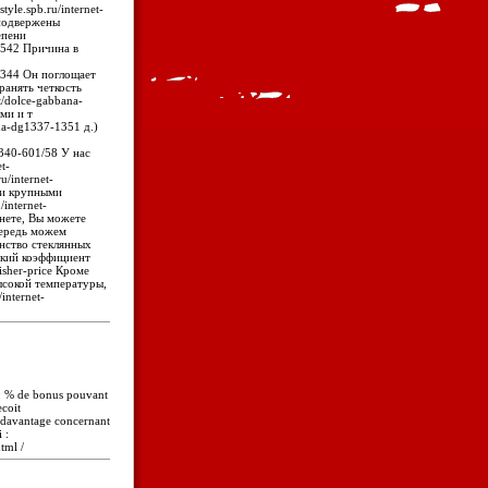
tyle.spb.ru/internet-
 подвержены
епени
40542 Причина в
660344 Он поглощает
ранять четкость
t/dolce-gabbana-
ми и т
ana-dg1337-1351 д.)
-4340-601/58 У нас
t-
u/internet-
ми крупными
internet-
нете, Вы можете
чередь можем
нство стеклянных
окий коэффициент
fisher-price Кроме
ысокой температуры,
internet-
00 % de bonus pouvant
ecoit
 davantage concernant
 :
tml /