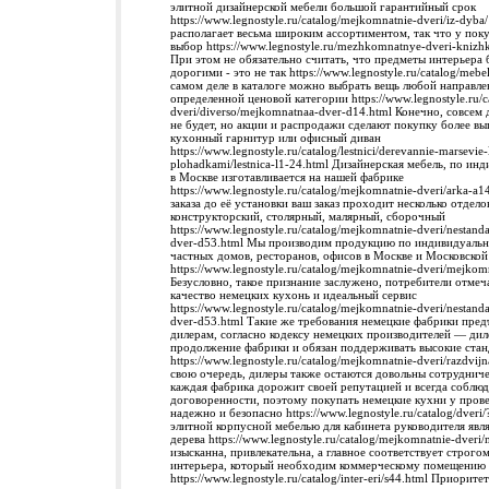
элитной дизайнерской мебели большой гарантийный срок
https://www.legnostyle.ru/catalog/mejkomnatnie-dveri/iz-dyb
располагает весьма широким ассортиментом, так что у пок
выбор https://www.legnostyle.ru/mezhkomnatnye-dveri-kni
При этом не обязательно считать, что предметы интерьера 
дорогими - это не так https://www.legnostyle.ru/catalog/mebe
самом деле в каталоге можно выбрать вещь любой направле
определенной ценовой категории https://www.legnostyle.ru/c
dveri/diverso/mejkomnatnaa-dver-d14.html Конечно, совсем
не будет, но акции и распродажи сделают покупку более вы
кухонный гарнитур или офисный диван
https://www.legnostyle.ru/catalog/lestnici/derevannie-marsevie-l
plohadkami/lestnica-l1-24.html Дизайнерская мебель, по инд
в Москве изготавливается на нашей фабрике
https://www.legnostyle.ru/catalog/mejkomnatnie-dveri/arka-a
заказа до её установки ваш заказ проходит несколько отдело
конструкторский, столярный, малярный, сборочный
https://www.legnostyle.ru/catalog/mejkomnatnie-dveri/nestan
dver-d53.html Мы производим продукцию по индивидуальн
частных домов, ресторанов, офисов в Москве и Московской
https://www.legnostyle.ru/catalog/mejkomnatnie-dveri/mejko
Безусловно, такое признание заслужено, потребители отме
качество немецких кухонь и идеальный сервис
https://www.legnostyle.ru/catalog/mejkomnatnie-dveri/nestan
dver-d53.html Такие же требования немецкие фабрики пред
дилерам, согласно кодексу немецких производителей — ди
продолжение фабрики и обязан поддерживать высокие ста
https://www.legnostyle.ru/catalog/mejkomnatnie-dveri/razdvij
свою очередь, дилеры также остаются довольны сотрудниче
каждая фабрика дорожит своей репутацией и всегда соблюда
договоренности, поэтому покупать немецкие кухни у пров
надежно и безопасно https://www.legnostyle.ru/catalog/dve
элитной корпусной мебелью для кабинета руководителя явля
дерева https://www.legnostyle.ru/catalog/mejkomnatnie-dveri
изысканна, привлекательна, а главное соответствует строго
интерьера, который необходим коммерческому помещению
https://www.legnostyle.ru/catalog/inter-eri/s44.html Приорит