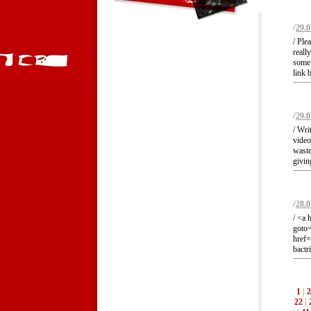
/
29.0
/ Ple
reall
some 
link 
/
29.0
/ Wri
video
waste
givin
/
28.0
/ <a 
goto=
href=
bactr
1
|
2
22
|