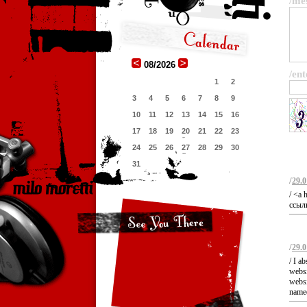
/me
08/2026
/ent
1
2
3
4
5
6
7
8
9
10
11
12
13
14
15
16
17
18
19
20
21
22
23
24
25
26
27
28
29
30
31
/
29.0
/ <a 
ссыл
/
29.0
/ I a
websi
websi
named