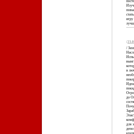
пост
Изуч
повы
стат
игру
лучш
/
23.0
/ За
Насл
Испы
выиг
кото
в лю
необ
поке
Идеа
поки
Огро
до О
сост
Почу
Зара
Элас
комф
для 
депо
круп