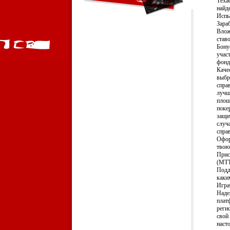
Теха
найд
Испы
Зара
Влож
став
Бону
учас
фонд
Качес
выбр
спра
лучш
площ
поке
защи
случ
спра
Офор
твою
Прис
(МТТ
Подд
каки
Игра
Наде
плат
реги
свой
наст