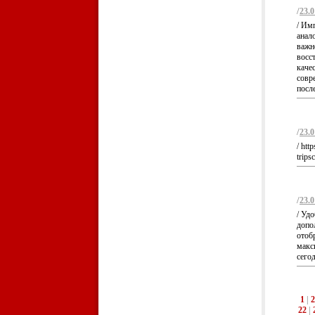
/
23.0
/ Им
анал
важн
восс
каче
совре
посл
/
23.0
/ htt
trips
/
23.0
/ Уд
допо
отоб
макс
сегод
1
|
2
22
|