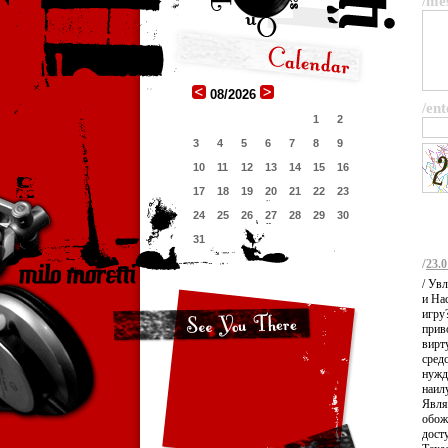
/me
08/2026
/ent
1
2
3
4
5
6
7
8
9
10
11
12
13
14
15
16
17
18
19
20
21
22
23
24
25
26
27
28
29
30
31
/
23.0
/ Ув
и На
игру
прив
вирт
сред
нужд
наил
Явля
обож
дост