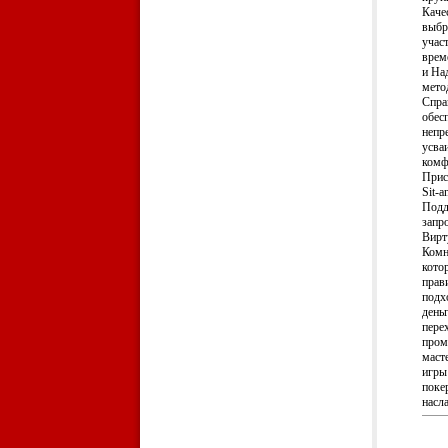
Качес
выбр
учас
врем
и На
мето
Спра
обес
непр
усва
комф
Прис
Sit-
Подд
запр
Вирт
Комн
кото
прав
подх
день
пере
пром
маст
игры
поке
насл