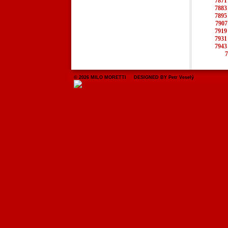
7871
7883
7895
7907
7919
7931
7943
7
© 2026 MILO MORETTI DESIGNED BY Petr Veselý