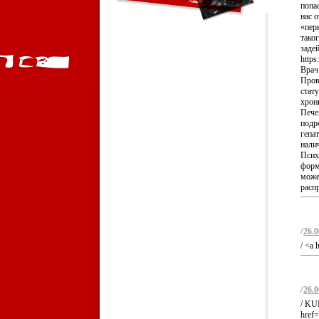
попа
нас о
«пер
тако
задей
https
Врач 
Пров
стату
хрони
Печен
подре
гепат
налич
Псих
форм
может
расп
/
26.0
/ <a 
/
26.0
/ KU
href=