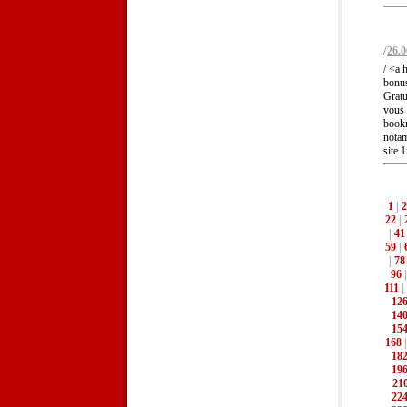
/
26.0
/ <a 
bonu
Gratu
vous 
bookm
notam
site 
1
|
2
22
|
|
41
59
|
|
78
96
111
|
12
14
15
168
18
19
21
22