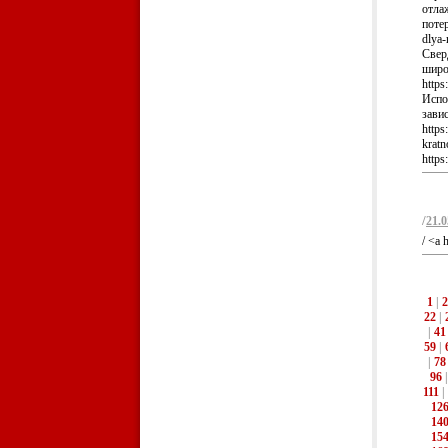
отла
потер
dlya-
Свер
широ
https
Испо
зави
https
krat
https
/
21.0
/ <a
1
|
2
22
|
|
41
59
|
|
78
96
111
|
12
14
15