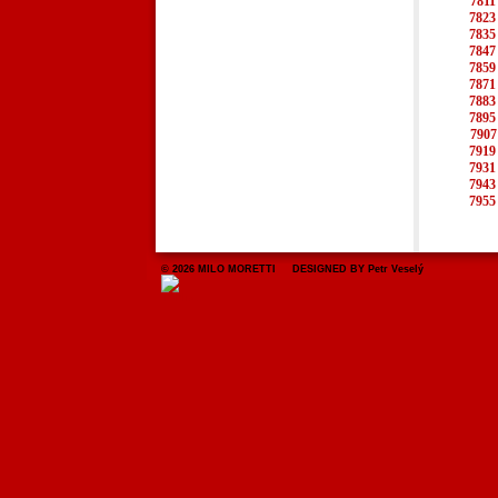
7811
7823
7835
7847
7859
7871
7883
7895
7907
7919
7931
7943
7955
© 2026 MILO MORETTI DESIGNED BY Petr Veselý