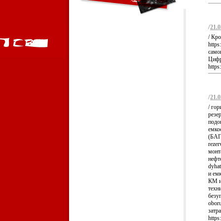
/
21.0
/ Кр
https
самоп
Цифр
https
/
21.0
/ го
резе
подо
емко
(БАГВ
rezer
монт
нефте
dyha
и ем
КМ и
техн
безуп
obor
затр
https