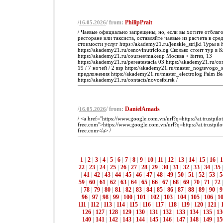
/
/ from:
PhilipPrait
16.05.2026
/ Чаевые официально запрещены, но, если вы хотите отблаг
ресторане или таксиста, оставляйте чаевые из расчета в ср
стоимости услуг https://akademy21.ru/jenskie_strijki Туры в
https://akademy21.ru/osnovinutriciolog Сколько стоит тур в 
https://akademy21.ru/courses/makeup Москва > Битез, 13
https://akademy21.ru/pereatestacia 03 https://akademy21.ru/c
19 / 7 ночей / 2 взр https://akademy21.ru/master_nogtevogo_s
предложения https://akademy21.ru/master_electrolog Palm Be
https://akademy21.ru/contacts/novosibirsk /
/
/ from:
DanielAmads
16.05.2026
/ <a href="https://www.google.com.vn/url?q=https://at.trustpil
free.com">https://www.google.com.vn/url?q=https://at.trustpil
free.com</a> /
1
|
2
|
3
|
4
|
5
|
6
|
7
|
8
|
9
|
10
|
11
|
12
|
13
|
14
|
15
|
16
|
1
22
|
23
|
24
|
25
|
26
|
27
|
28
|
29
|
30
|
31
|
32
|
33
|
34
|
35
|
41
|
42
|
43
|
44
|
45
|
46
|
47
|
48
|
49
|
50
|
51
|
52
|
53
|
5
59
|
60
|
61
|
62
|
63
|
64
|
65
|
66
|
67
|
68
|
69
|
70
|
71
|
72
|
78
|
79
|
80
|
81
|
82
|
83
|
84
|
85
|
86
|
87
|
88
|
89
|
90
|
9
96
|
97
|
98
|
99
|
100
|
101
|
102
|
103
|
104
|
105
|
106
|
1
111
|
112
|
113
|
114
|
115
|
116
|
117
|
118
|
119
|
120
|
121
|
126
|
127
|
128
|
129
|
130
|
131
|
132
|
133
|
134
|
135
|
13
140
|
141
|
142
|
143
|
144
|
145
|
146
|
147
|
148
|
149
|
15