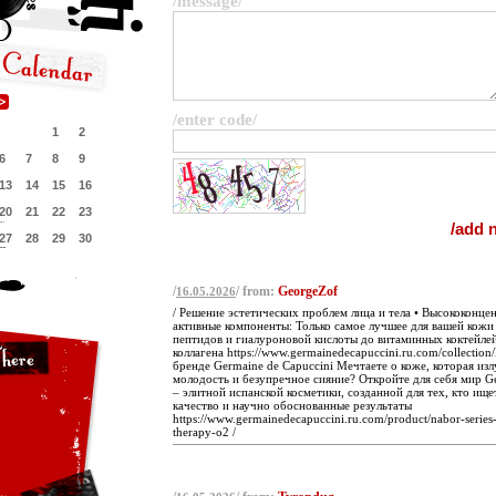
/message/
/enter code/
1
2
6
7
8
9
13
14
15
16
20
21
22
23
27
28
29
30
/
/ from:
GeorgeZof
16.05.2026
/ Решение эстетических проблем лица и тела • Высококонц
активные компоненты: Только самое лучшее для вашей кожи
пептидов и гиалуроновой кислоты до витаминных коктейлей
коллагена https://www.germainedecapuccini.ru.com/collection/
бренде Germaine de Capuccini Мечтаете о коже, которая изл
молодость и безупречное сияние? Откройте для себя мир Ge
– элитной испанской косметики, созданной для тех, кто ищ
качество и научно обоснованные результаты
https://www.germainedecapuccini.ru.com/product/nabor-series
therapy-o2 /