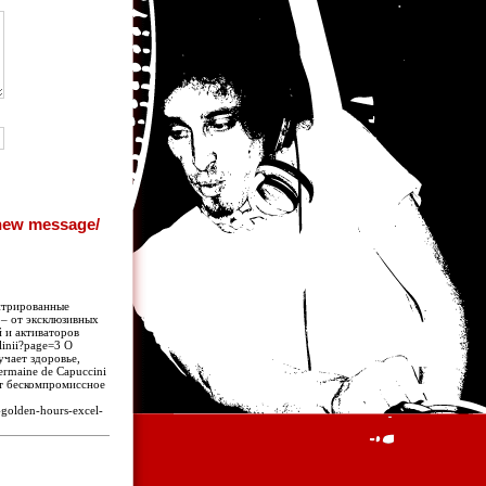
ентрированные
 – от эксклюзивных
 и активаторов
linii?page=3 О
учает здоровье,
rmaine de Capuccini
ет бескомпромиссное
-golden-hours-excel-