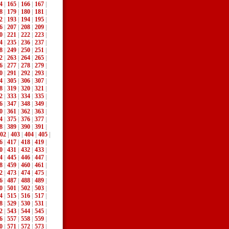
4
|
165
|
166
|
167
|
8
|
179
|
180
|
181
|
2
|
193
|
194
|
195
|
6
|
207
|
208
|
209
|
0
|
221
|
222
|
223
|
4
|
235
|
236
|
237
|
8
|
249
|
250
|
251
|
2
|
263
|
264
|
265
|
6
|
277
|
278
|
279
|
0
|
291
|
292
|
293
|
4
|
305
|
306
|
307
|
8
|
319
|
320
|
321
|
2
|
333
|
334
|
335
|
6
|
347
|
348
|
349
|
0
|
361
|
362
|
363
|
4
|
375
|
376
|
377
|
8
|
389
|
390
|
391
|
02
|
403
|
404
|
405
|
6
|
417
|
418
|
419
|
0
|
431
|
432
|
433
|
4
|
445
|
446
|
447
|
8
|
459
|
460
|
461
|
2
|
473
|
474
|
475
|
6
|
487
|
488
|
489
|
0
|
501
|
502
|
503
|
4
|
515
|
516
|
517
|
8
|
529
|
530
|
531
|
2
|
543
|
544
|
545
|
6
|
557
|
558
|
559
|
0
|
571
|
572
|
573
|