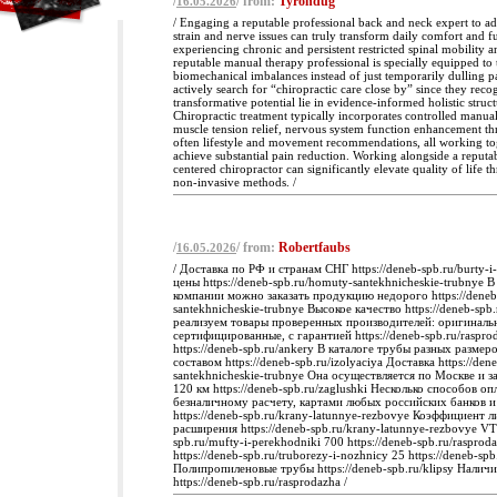
/
/ from:
Tyrondug
16.05.2026
/ Engaging a reputable professional back and neck expert to a
strain and nerve issues can truly transform daily comfort and f
experiencing chronic and persistent restricted spinal mobility an
reputable manual therapy professional is specially equipped to 
biomechanical imbalances instead of just temporarily dulling 
actively search for “chiropractic care close by” since they reco
transformative potential lie in evidence-informed holistic struct
Chiropractic treatment typically incorporates controlled manua
muscle tension relief, nervous system function enhancement t
often lifestyle and movement recommendations, all working tog
achieve substantial pain reduction. Working alongside a reputab
centered chiropractor can significantly elevate quality of life t
non-invasive methods. /
/
/ from:
Robertfaubs
16.05.2026
/ Доставка по РФ и странам СНГ https://deneb-spb.ru/burty-i
цены https://deneb-spb.ru/homuty-santekhnicheskie-trubnye 
компании можно заказать продукцию недорого https://deneb
santekhnicheskie-trubnye Высокое качество https://deneb-spb
реализуем товары проверенных производителей: оригиналь
сертифицированные, с гарантией https://deneb-spb.ru/raspr
https://deneb-spb.ru/ankery В каталоге трубы разных размер
составом https://deneb-spb.ru/izolyaciya Доставка https://de
santekhnicheskie-trubnye Она осуществляется по Москве и 
120 км https://deneb-spb.ru/zaglushki Несколько способов о
безналичному расчету, картами любых российских банков и
https://deneb-spb.ru/krany-latunnye-rezbovye Коэффициент 
расширения https://deneb-spb.ru/krany-latunnye-rezbovye VTp
spb.ru/mufty-i-perekhodniki 700 https://deneb-spb.ru/rasprod
https://deneb-spb.ru/truborezy-i-nozhnicy 25 https://deneb-sp
Полипропиленовые трубы https://deneb-spb.ru/klipsy Налич
https://deneb-spb.ru/rasprodazha /