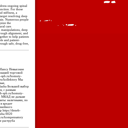
ddress ongoing spinal
unction. For those
d stiffness, a
target resolving deep
pain. Numerous people
gnize the
ural care.
l manipulations, deep
hrough alignment, and
ether to help patients
le and patient-
hrough safe, drug-free,
-flancy Невысокие
В нашей торговой
-spb.ru/homuty-
.ru/kollektory Мы
ные,
odazha Большой выбор
ов, с разным
neb-spb.ru/homuty-
за МКАД не дальше
платы: наличными, по
 в кредит
линейного
 https://deneb-
azha 0020
b.ru/kompensatory
ие раструба