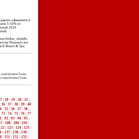
одарить официанта в
еднем 5-10% от
 Китай 2024
Китай
omerchiskie_ukladki
ervisa Показать все
ach Resort & Spa
ot.com/review/1win-
ot.com/review/1win-
7
|
18
|
19
|
20
|
21
|
|
36
|
37
|
38
|
39
|
40
4
|
55
|
56
|
57
|
58
|
|
73
|
74
|
75
|
76
|
77
1
|
92
|
93
|
94
|
95
|
07
|
108
|
109
|
110
|
122
|
123
|
124
|
125
|
6
|
137
|
138
|
139
|
0
|
151
|
152
|
153
|