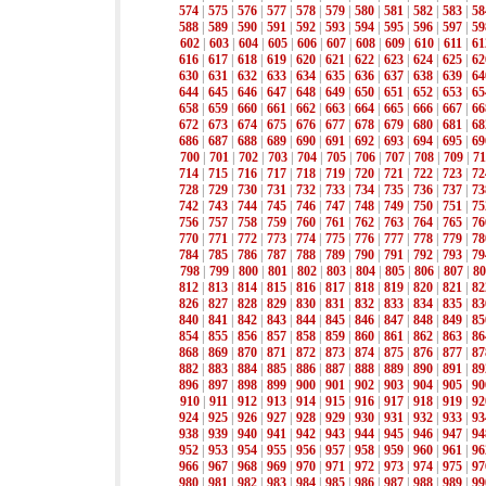
574
|
575
|
576
|
577
|
578
|
579
|
580
|
581
|
582
|
583
|
58
588
|
589
|
590
|
591
|
592
|
593
|
594
|
595
|
596
|
597
|
59
602
|
603
|
604
|
605
|
606
|
607
|
608
|
609
|
610
|
611
|
61
616
|
617
|
618
|
619
|
620
|
621
|
622
|
623
|
624
|
625
|
62
630
|
631
|
632
|
633
|
634
|
635
|
636
|
637
|
638
|
639
|
64
644
|
645
|
646
|
647
|
648
|
649
|
650
|
651
|
652
|
653
|
65
658
|
659
|
660
|
661
|
662
|
663
|
664
|
665
|
666
|
667
|
66
672
|
673
|
674
|
675
|
676
|
677
|
678
|
679
|
680
|
681
|
68
686
|
687
|
688
|
689
|
690
|
691
|
692
|
693
|
694
|
695
|
69
700
|
701
|
702
|
703
|
704
|
705
|
706
|
707
|
708
|
709
|
71
714
|
715
|
716
|
717
|
718
|
719
|
720
|
721
|
722
|
723
|
72
728
|
729
|
730
|
731
|
732
|
733
|
734
|
735
|
736
|
737
|
73
742
|
743
|
744
|
745
|
746
|
747
|
748
|
749
|
750
|
751
|
75
756
|
757
|
758
|
759
|
760
|
761
|
762
|
763
|
764
|
765
|
76
770
|
771
|
772
|
773
|
774
|
775
|
776
|
777
|
778
|
779
|
78
784
|
785
|
786
|
787
|
788
|
789
|
790
|
791
|
792
|
793
|
79
798
|
799
|
800
|
801
|
802
|
803
|
804
|
805
|
806
|
807
|
80
812
|
813
|
814
|
815
|
816
|
817
|
818
|
819
|
820
|
821
|
82
826
|
827
|
828
|
829
|
830
|
831
|
832
|
833
|
834
|
835
|
83
840
|
841
|
842
|
843
|
844
|
845
|
846
|
847
|
848
|
849
|
85
854
|
855
|
856
|
857
|
858
|
859
|
860
|
861
|
862
|
863
|
86
868
|
869
|
870
|
871
|
872
|
873
|
874
|
875
|
876
|
877
|
87
882
|
883
|
884
|
885
|
886
|
887
|
888
|
889
|
890
|
891
|
89
896
|
897
|
898
|
899
|
900
|
901
|
902
|
903
|
904
|
905
|
90
910
|
911
|
912
|
913
|
914
|
915
|
916
|
917
|
918
|
919
|
92
924
|
925
|
926
|
927
|
928
|
929
|
930
|
931
|
932
|
933
|
93
938
|
939
|
940
|
941
|
942
|
943
|
944
|
945
|
946
|
947
|
94
952
|
953
|
954
|
955
|
956
|
957
|
958
|
959
|
960
|
961
|
96
966
|
967
|
968
|
969
|
970
|
971
|
972
|
973
|
974
|
975
|
97
980
|
981
|
982
|
983
|
984
|
985
|
986
|
987
|
988
|
989
|
99