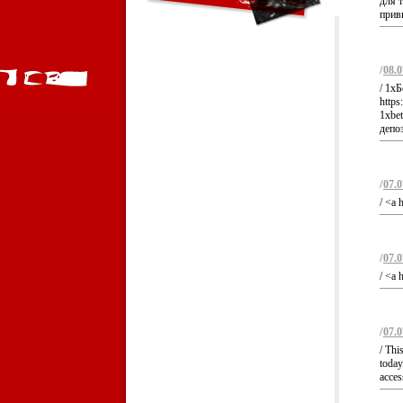
для 
привы
/
08.0
/ 1х
https
1xbe
депо
/
07.0
/ <a 
/
07.0
/ <a 
/
07.0
/ Thi
today
acces