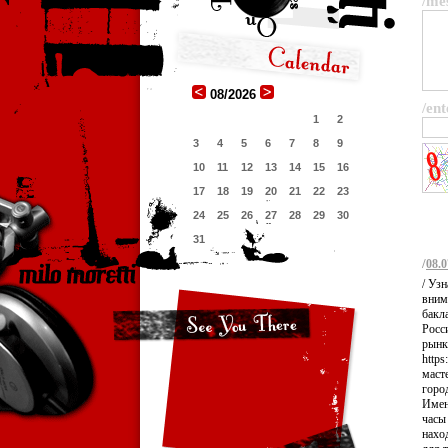
/me
08/2026
/ent
1
2
3
4
5
6
7
8
9
10
11
12
13
14
15
16
17
18
19
20
21
22
23
24
25
26
27
28
29
30
31
/
08.0
/ Узн
вним
бакла
Росси
рынк
https
масте
город
Имен
часы 
нахо