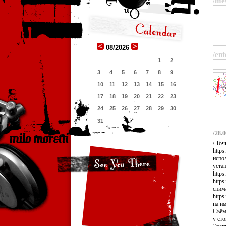
/me
08/2026
/ent
1
2
3
4
5
6
7
8
9
10
11
12
13
14
15
16
17
18
19
20
21
22
23
24
25
26
27
28
29
30
31
/
28.0
/ То
https
испо
уста
https
https
сним
https
на им
Съём
у ст