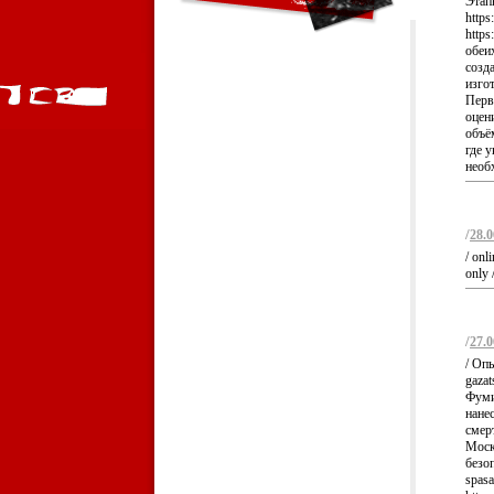
Этап
https
https
обеих
созда
изго
Перв
оцен
объём
где 
необх
/
28.0
/ onl
only 
/
27.0
/ Опы
gazat
Фуми
нане
смерт
Моск
безо
spasa