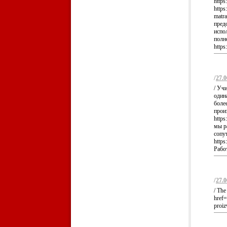
https
https
matr
предо
испо
полн
https
/
27.0
/ Уч
один
боле
прои
https
мы р
сопу
https
Работ
/
27.0
/ The
href=
proiz