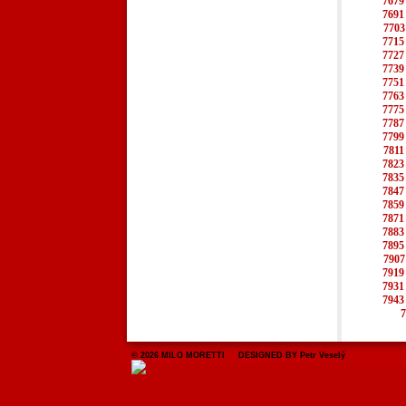
7679
7691
7703
7715
7727
7739
7751
7763
7775
7787
7799
7811
7823
7835
7847
7859
7871
7883
7895
7907
7919
7931
7943
7
© 2026 MILO MORETTI DESIGNED BY Petr Veselý