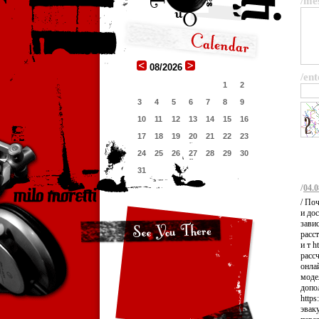
/me
08/2026
/ent
1
2
3
4
5
6
7
8
9
10
11
12
13
14
15
16
17
18
19
20
21
22
23
24
25
26
27
28
29
30
31
/
04.0
/ По
и до
зави
расс
и т h
расс
онлай
моде
допо
https
эвак