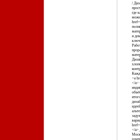
/ Ди
прос
где 
можн
href
полн
мате
и дек
ключ
Рабо
прор
мате
Диза
хлоп
конт
Кажд
<a h
</a>
инди
объё
итог
диза
идее
альт
заду
вари
href=
</a>
Моск
плит