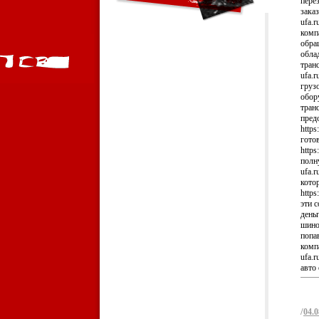
пере
заказ
ufa.
комп
обра
обла
тран
ufa.
груз
обор
тран
пред
https
гото
https
полн
ufa.
кото
https
эти 
деньг
шино
попа
комп
ufa.r
авто 
/
04.0