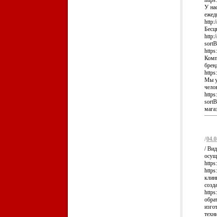
https
У на
ежед
http:
Бесц
http:
sort
http
Комп
брен
https
Мы у
чело
https
sort
мага
/
04.0
/ Ви
осущ
https
https
клини
созд
https
обрат
изго
техн