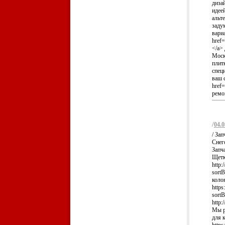
диза
идее
альт
заду
вари
href=
</a>
Моск
плит
спец
ваш 
href
ремон
/
04.0
/ За
Снег
Запч
Щетк
http:
sort
коло
https
sort
http:
Мы р
для 