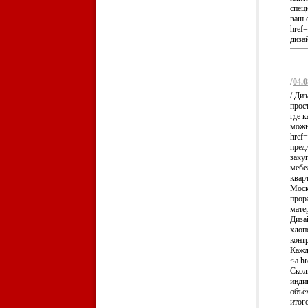
спец
ваш 
href
дизай
/
04.0
/ Ди
прос
где 
можн
href
пред
заку
мебел
квар
Моск
прор
мате
Диза
хлоп
конт
Кажд
<a h
Скол
инди
объё
итог