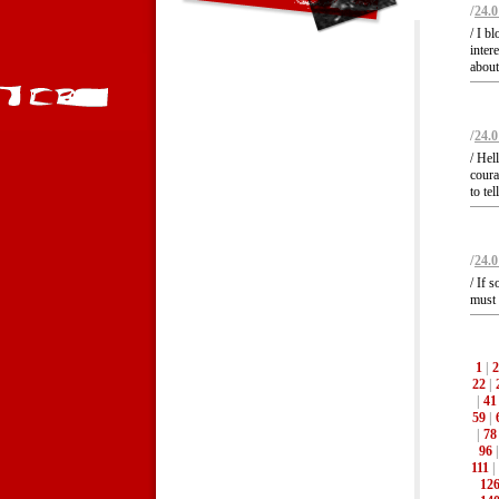
/
24.0
/ I b
inter
about
/
24.0
/ Hel
coura
to te
/
24.0
/ If 
must 
1
|
2
22
|
|
41
59
|
|
78
96
111
|
12