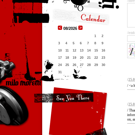
/me
08/2026
/ent
1
2
3
4
5
6
7
8
9
10
11
12
13
14
15
16
17
18
19
20
21
22
23
24
25
26
27
28
29
30
31
/
25.0
/ <a 
/
25.0
/ Tha
infor
on, a