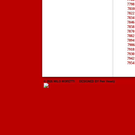
7798
7810
7822
7834
7846
7858
7870
7882
7894
7906
7918
7930
7942
7954
© 2026 MILO MORETTI DESIGNED BY Petr Veselý