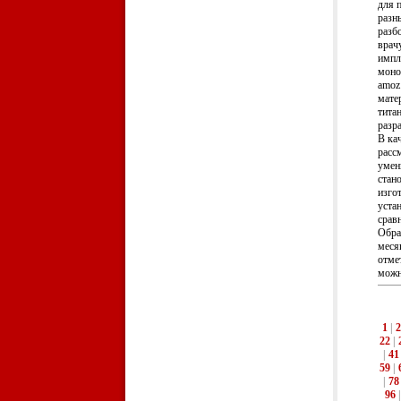
для п
разны
разб
врач
импл
моно
amoz
мате
тита
разр
В ка
расс
умен
стан
изго
уста
сравн
Обра
месяц
отме
можно
1
|
2
22
|
|
41
59
|
|
78
96