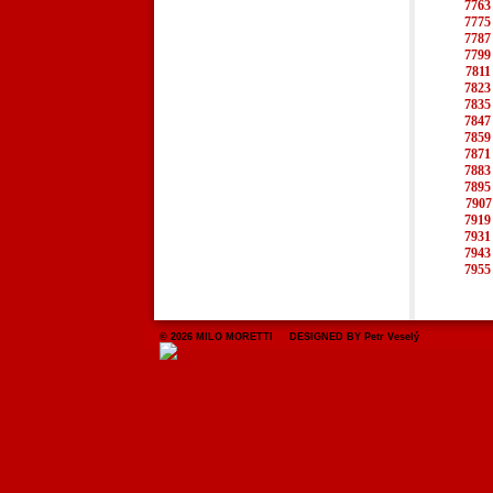
7763
7775
7787
7799
7811
7823
7835
7847
7859
7871
7883
7895
7907
7919
7931
7943
7955
© 2026 MILO MORETTI DESIGNED BY Petr Veselý