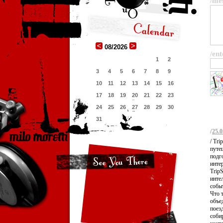
/me
08/2026
/ent
1
2
3
4
5
6
7
8
9
10
11
12
13
14
15
16
17
18
19
20
21
22
23
24
25
26
27
28
29
30
31
/
25.0
/ Tr
путе
подг
инте
Trip
инте
событ
Что 
объе
поез
соби