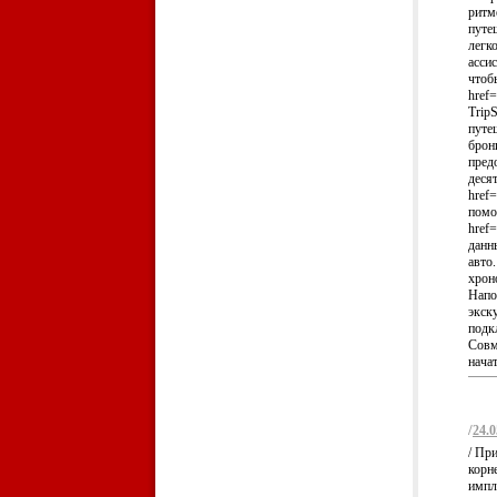
ритм
путе
легк
асси
чтоб
href=
Trip
путе
брон
пред
деся
href=
помо
href=
данн
авто
хроно
Напо
экск
подкл
Совм
начат
/
24.0
/ Пр
корн
импл