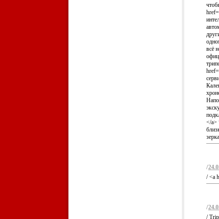
чтоб
href=
инте
авто
друг
одно
всё н
офиц
трип
href=
серв
Кале
хроно
Напо
экск
подкл
</a>
близк
зерка
/
24.0
/ <a 
/
24.0
/ Tr