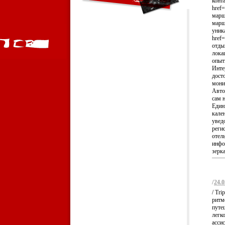
конта
href
марш
марш
уник
href=
отды
лока
опытн
Инте
дост
монит
Авто
сам 
Един
кале
увед
реги
отел
инфор
зерка
/
24.0
/ Tr
ритм
путе
легк
асси