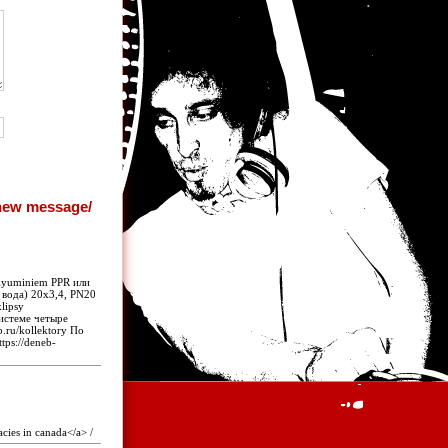
-alyuminiem PPR или
 вода) 20х3,4, PN20
lipsy
истеме четыре
.ru/kollektory По
tps://deneb-
cies in canada</a> /