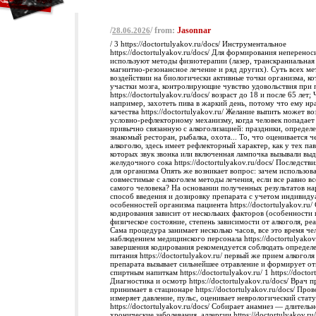
/
/ from:
Jasonnar
28.06.2026
/ 3 https://doctortulyakov.ru/docs/ Инструментальное
https://doctortulyakov.ru/docs/ Для формирования неперено
используют методы физиотерапии (лазер, транскраниальная
магнитно-резонансное лечение и ряд других). Суть всех ме
воздействии на биологически активные точки организма, ко
участки мозга, контролирующие чувство удовольствия при 
https://doctortulyakov.ru/docs/ возраст до 18 и после 65 лет;
например, захотеть пива в жаркий день, потому что ему нр
качества https://doctortulyakov.ru/ Желание выпить может в
условно-рефлекторному механизму, когда человек попадает
привычно связанную с алкоголизацией: праздники, определе
знакомый ресторан, рыбалка, охота... То, что оценивается че
алкоголю, здесь имеет рефлекторный характер, как у тех пав
которых звук звонка или включенная лампочка вызывали вы
желудочного сока https://doctortulyakov.ru/docs/ Последств
для организма Опять же возникает вопрос: зачем использова
совместимые с алкоголем методы лечения, если все равно вс
самого человека? На основании полученных результатов на
способ введения и дозировку препарата с учетом индивид
особенностей организма пациента https://doctortulyakov.ru/
кодирования зависит от нескольких факторов (особенности 
физическое состояние, степень зависимости от алкоголя, ре
Сама процедура занимает несколько часов, все это время че
наблюдением медицинского персонала https://doctortulyakov
завершения кодирования рекомендуется соблюдать опреде
питания https://doctortulyakov.ru/ первый же прием алкоголя
препарата вызывает сильнейшее отравление и формирует от
спиртным напиткам https://doctortulyakov.ru/ 1 https://doctor
Диагностика и осмотр https://doctortulyakov.ru/docs/ Врач 
принимает в стационаре https://doctortulyakov.ru/docs/ Про
измеряет давление, пульс, оценивает неврологический стату
https://doctortulyakov.ru/docs/ Собирает анамнез — длительн
хронические заболевания, аллергии https://doctortulyakov.ru/