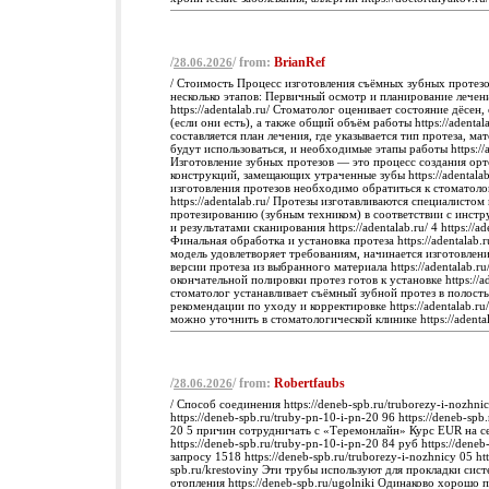
/
/ from:
BrianRef
28.06.2026
/ Стоимость Процесс изготовления съёмных зубных протезо
несколько этапов: Первичный осмотр и планирование лечен
https://adentalab.ru/ Стоматолог оценивает состояние дёсен
(если они есть), а также общий объём работы https://adental
составляется план лечения, где указывается тип протеза, ма
будут использоваться, и необходимые этапы работы https://a
Изготовление зубных протезов — это процесс создания ор
конструкций, замещающих утраченные зубы https://adentalab
изготовления протезов необходимо обратиться к стоматол
https://adentalab.ru/ Протезы изготавливаются специалистом
протезированию (зубным техником) в соответствии с инст
и результатами сканирования https://adentalab.ru/ 4 https://ad
Финальная обработка и установка протеза https://adentalab.r
модель удовлетворяет требованиям, начинается изготовлен
версии протеза из выбранного материала https://adentalab.ru
окончательной полировки протез готов к установке https://ad
стоматолог устанавливает съёмный зубной протез в полость
рекомендации по уходу и корректировке https://adentalab.r
можно уточнить в стоматологической клинике https://adentala
/
/ from:
Robertfaubs
28.06.2026
/ Способ соединения https://deneb-spb.ru/truborezy-i-nozhni
https://deneb-spb.ru/truby-pn-10-i-pn-20 96 https://deneb-spb
20 5 причин сотрудничать с «Теремонлайн» Курс EUR на се
https://deneb-spb.ru/truby-pn-10-i-pn-20 84 руб https://deneb
запросу 1518 https://deneb-spb.ru/truborezy-i-nozhnicy 05 htt
spb.ru/krestoviny Эти трубы используют для прокладки сис
отопления https://deneb-spb.ru/ugolniki Одинаково хорошо