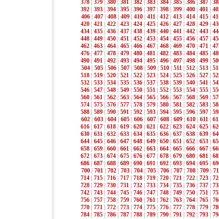
378
|
379
|
380
|
381
|
382
|
383
|
384
|
385
|
386
|
387
|
38
392
|
393
|
394
|
395
|
396
|
397
|
398
|
399
|
400
|
401
|
40
406
|
407
|
408
|
409
|
410
|
411
|
412
|
413
|
414
|
415
|
41
420
|
421
|
422
|
423
|
424
|
425
|
426
|
427
|
428
|
429
|
43
434
|
435
|
436
|
437
|
438
|
439
|
440
|
441
|
442
|
443
|
44
448
|
449
|
450
|
451
|
452
|
453
|
454
|
455
|
456
|
457
|
45
462
|
463
|
464
|
465
|
466
|
467
|
468
|
469
|
470
|
471
|
47
476
|
477
|
478
|
479
|
480
|
481
|
482
|
483
|
484
|
485
|
48
490
|
491
|
492
|
493
|
494
|
495
|
496
|
497
|
498
|
499
|
50
504
|
505
|
506
|
507
|
508
|
509
|
510
|
511
|
512
|
513
|
51
518
|
519
|
520
|
521
|
522
|
523
|
524
|
525
|
526
|
527
|
52
532
|
533
|
534
|
535
|
536
|
537
|
538
|
539
|
540
|
541
|
54
546
|
547
|
548
|
549
|
550
|
551
|
552
|
553
|
554
|
555
|
55
560
|
561
|
562
|
563
|
564
|
565
|
566
|
567
|
568
|
569
|
57
574
|
575
|
576
|
577
|
578
|
579
|
580
|
581
|
582
|
583
|
58
588
|
589
|
590
|
591
|
592
|
593
|
594
|
595
|
596
|
597
|
59
602
|
603
|
604
|
605
|
606
|
607
|
608
|
609
|
610
|
611
|
61
616
|
617
|
618
|
619
|
620
|
621
|
622
|
623
|
624
|
625
|
62
630
|
631
|
632
|
633
|
634
|
635
|
636
|
637
|
638
|
639
|
64
644
|
645
|
646
|
647
|
648
|
649
|
650
|
651
|
652
|
653
|
65
658
|
659
|
660
|
661
|
662
|
663
|
664
|
665
|
666
|
667
|
66
672
|
673
|
674
|
675
|
676
|
677
|
678
|
679
|
680
|
681
|
68
686
|
687
|
688
|
689
|
690
|
691
|
692
|
693
|
694
|
695
|
69
700
|
701
|
702
|
703
|
704
|
705
|
706
|
707
|
708
|
709
|
71
714
|
715
|
716
|
717
|
718
|
719
|
720
|
721
|
722
|
723
|
72
728
|
729
|
730
|
731
|
732
|
733
|
734
|
735
|
736
|
737
|
73
742
|
743
|
744
|
745
|
746
|
747
|
748
|
749
|
750
|
751
|
75
756
|
757
|
758
|
759
|
760
|
761
|
762
|
763
|
764
|
765
|
76
770
|
771
|
772
|
773
|
774
|
775
|
776
|
777
|
778
|
779
|
78
784
|
785
|
786
|
787
|
788
|
789
|
790
|
791
|
792
|
793
|
79