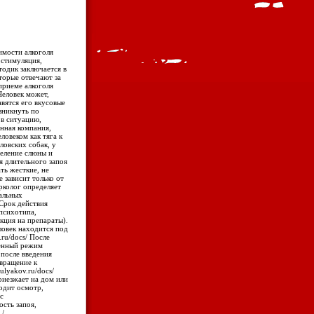
симости алкоголя
 стимуляция,
тодик заключается в
торые отвечают за
приеме алкоголя
 Человек может,
авятся его вкусовые
озникнуть по
 в ситуацию,
нная компания,
ловеком как тяга к
ловских собак, у
деление слюны и
ия длительного запоя
ть жесткие, не
е зависит только от
рколог определяет
уальных
 Срок действия
психотипа,
акция на препараты).
ловек находится под
.ru/docs/ После
ленный режим
 после введения
вращение к
tulyakov.ru/docs/
приезжает на дом или
водит осмотр,
с
ость запоя,
 /