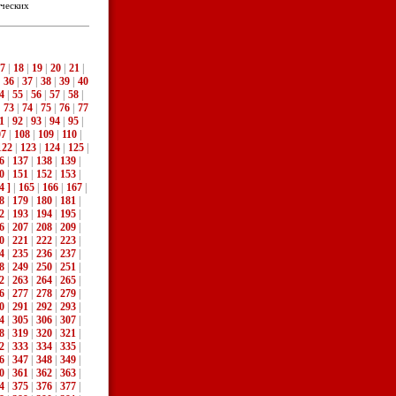
ческих
7
|
18
|
19
|
20
|
21
|
|
36
|
37
|
38
|
39
|
40
4
|
55
|
56
|
57
|
58
|
|
73
|
74
|
75
|
76
|
77
1
|
92
|
93
|
94
|
95
|
07
|
108
|
109
|
110
|
122
|
123
|
124
|
125
|
6
|
137
|
138
|
139
|
0
|
151
|
152
|
153
|
4 ]
|
165
|
166
|
167
|
8
|
179
|
180
|
181
|
2
|
193
|
194
|
195
|
6
|
207
|
208
|
209
|
0
|
221
|
222
|
223
|
4
|
235
|
236
|
237
|
8
|
249
|
250
|
251
|
2
|
263
|
264
|
265
|
6
|
277
|
278
|
279
|
0
|
291
|
292
|
293
|
4
|
305
|
306
|
307
|
8
|
319
|
320
|
321
|
2
|
333
|
334
|
335
|
6
|
347
|
348
|
349
|
0
|
361
|
362
|
363
|
4
|
375
|
376
|
377
|