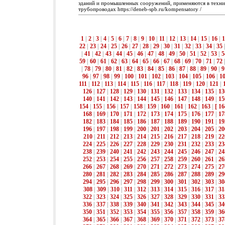
зданий и промышленных сооружений, применяются в техни
трубопроводах https://deneb-spb.ru/kompensatory /
1
|
2
|
3
|
4
|
5
|
6
|
7
|
8
|
9
|
10
|
11
|
12
|
13
|
14
|
15
|
16
|
1
22
|
23
|
24
|
25
|
26
|
27
|
28
|
29
|
30
|
31
|
32
|
33
|
34
|
35
|
41
|
42
|
43
|
44
|
45
|
46
|
47
|
48
|
49
|
50
|
51
|
52
|
53
|
5
59
|
60
|
61
|
62
|
63
|
64
|
65
|
66
|
67
|
68
|
69
|
70
|
71
|
72
|
78
|
79
|
80
|
81
|
82
|
83
|
84
|
85
|
86
|
87
|
88
|
89
|
90
|
9
96
|
97
|
98
|
99
|
100
|
101
|
102
|
103
|
104
|
105
|
106
|
1
111
|
112
|
113
|
114
|
115
|
116
|
117
|
118
|
119
|
120
|
121
|
126
|
127
|
128
|
129
|
130
|
131
|
132
|
133
|
134
|
135
|
13
140
|
141
|
142
|
143
|
144
|
145
|
146
|
147
|
148
|
149
|
15
154
|
155
|
156
|
157
|
158
|
159
|
160
|
161
|
162
|
163
|
[ 16
168
|
169
|
170
|
171
|
172
|
173
|
174
|
175
|
176
|
177
|
17
182
|
183
|
184
|
185
|
186
|
187
|
188
|
189
|
190
|
191
|
19
196
|
197
|
198
|
199
|
200
|
201
|
202
|
203
|
204
|
205
|
20
210
|
211
|
212
|
213
|
214
|
215
|
216
|
217
|
218
|
219
|
22
224
|
225
|
226
|
227
|
228
|
229
|
230
|
231
|
232
|
233
|
23
238
|
239
|
240
|
241
|
242
|
243
|
244
|
245
|
246
|
247
|
24
252
|
253
|
254
|
255
|
256
|
257
|
258
|
259
|
260
|
261
|
26
266
|
267
|
268
|
269
|
270
|
271
|
272
|
273
|
274
|
275
|
27
280
|
281
|
282
|
283
|
284
|
285
|
286
|
287
|
288
|
289
|
29
294
|
295
|
296
|
297
|
298
|
299
|
300
|
301
|
302
|
303
|
30
308
|
309
|
310
|
311
|
312
|
313
|
314
|
315
|
316
|
317
|
31
322
|
323
|
324
|
325
|
326
|
327
|
328
|
329
|
330
|
331
|
33
336
|
337
|
338
|
339
|
340
|
341
|
342
|
343
|
344
|
345
|
34
350
|
351
|
352
|
353
|
354
|
355
|
356
|
357
|
358
|
359
|
36
364
|
365
|
366
|
367
|
368
|
369
|
370
|
371
|
372
|
373
|
37