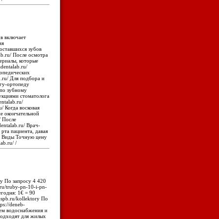
в включает
ия
, оставшихся зубов
ab.ru/ После осмотра
териалы, которые
dentalab.ru/
топедических
.ru/ Для подбора и
огу-ортопеду
 по зубному
рукциями стоматолога
entalab.ru/
u/ Когда восковая
ие окончательной
/ После
entalab.ru/ Врач-
 рта пациента, давая
u/ Виды Точную цену
b.ru/ /
cy По запросу 4 420
.ru/truby-pn-10-i-pn-
годня: 1€ = 90
-spb.ru/kollektory По
ps://deneb-
тем водоснабжения и
 подходят для жилых