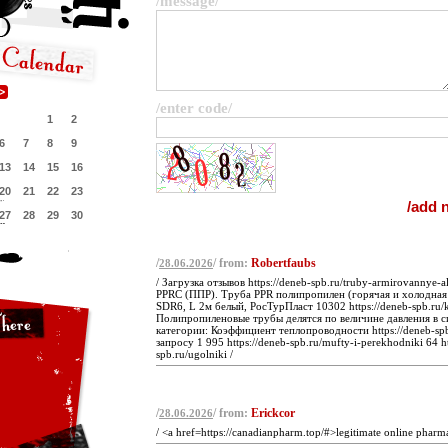
/message/
/enter code/
1
2
6
7
8
9
13
14
15
16
20
21
22
23
27
28
29
30
/
/ from:
Robertfaubs
28.06.2026
/ Загрузка отзывов https://deneb-spb.ru/truby-armirovannye
PPRС (ППР). Труба PPR полипропилен (горячая и холодная
SDR6, L 2м белый, РосТурПласт 10302 https://deneb-spb.ru/k
Полипропиленовые трубы делятся по величине давления в с
категории: Коэффициент теплопроводности https://deneb-spb
запросу 1 995 https://deneb-spb.ru/mufty-i-perekhodniki 64 ht
spb.ru/ugolniki /
/
/ from:
Erickcor
28.06.2026
/ <a href=https://canadianpharm.top/#>legitimate online pharma