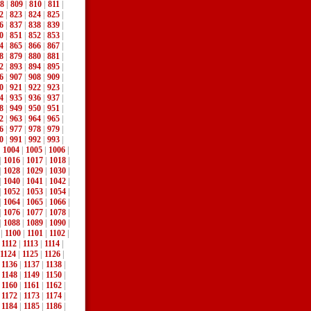
8
|
809
|
810
|
811
|
2
|
823
|
824
|
825
|
6
|
837
|
838
|
839
|
0
|
851
|
852
|
853
|
4
|
865
|
866
|
867
|
8
|
879
|
880
|
881
|
2
|
893
|
894
|
895
|
6
|
907
|
908
|
909
|
0
|
921
|
922
|
923
|
4
|
935
|
936
|
937
|
8
|
949
|
950
|
951
|
2
|
963
|
964
|
965
|
6
|
977
|
978
|
979
|
0
|
991
|
992
|
993
|
|
1004
|
1005
|
1006
|
|
1016
|
1017
|
1018
|
|
1028
|
1029
|
1030
|
|
1040
|
1041
|
1042
|
|
1052
|
1053
|
1054
|
|
1064
|
1065
|
1066
|
|
1076
|
1077
|
1078
|
|
1088
|
1089
|
1090
|
|
1100
|
1101
|
1102
|
|
1112
|
1113
|
1114
|
1124
|
1125
|
1126
|
|
1136
|
1137
|
1138
|
|
1148
|
1149
|
1150
|
|
1160
|
1161
|
1162
|
|
1172
|
1173
|
1174
|
|
1184
|
1185
|
1186
|