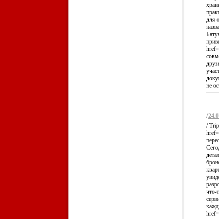
хран
прак
для 
назв
Бату
прив
href=
совм
друз
учас
доку
не ос
/
24.0
/ Tr
href
пере
Сего
дета
брон
квар
увид
разр
что-
серв
кажд
href=