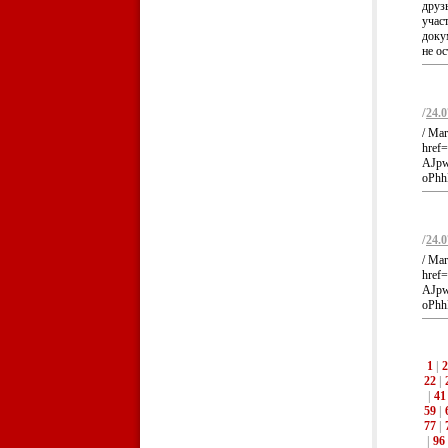
друз
учас
доку
не ос
/
24.0
/ Mar
href
AJpw
oPhh
/
24.0
/ Mar
href
AJpw
oPhh
1
|
2
22
|
|
41
59
|
77
|
|
96