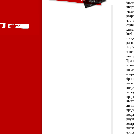
брон
квар
увид
разр
что-
серв
кажд
href=
когд
расп
Trip
экос
выстр
Тран
мгно
поса
апар
брон
пасп
води
экск
пред
href=
личн
пред
позд
роум
всег
поез
отпу