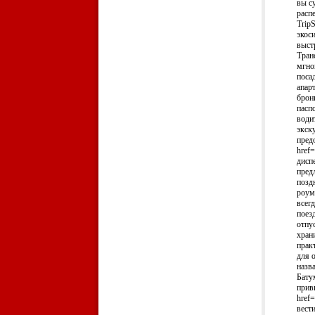
вы с
расп
Trip
экос
выстр
Тран
мгно
поса
апар
брон
пасп
води
экск
пред
href=
диспе
пред
позд
роум
всег
поез
отпу
хран
прак
для 
назв
Бату
прив
href=
вест