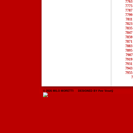
7763
7775
7787
7799
7811
7823
7835
7847
7859
7871
7883
7895
7907
7919
7931
7943
7955
7
© 2026 MILO MORETTI DESIGNED BY Petr Veselý