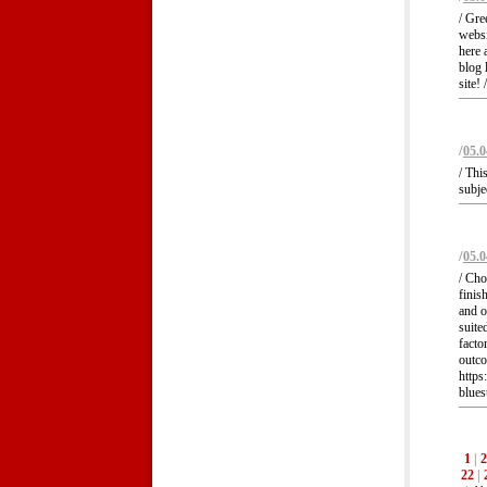
/ Gre
websi
here 
blog 
site! /
/
05.0
/ Thi
subje
/
05.0
/ Cho
finis
and o
suite
facto
outco
http
blues
1
|
2
22
|