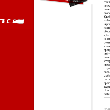
собы
попу
поль
особе
Удоб
моби
игро
плат
обесп
apk.
на с
слот
множе
проц
href=
поль
кото
игра
созд
попо
моби
BetF
прос
азар
Прис
betfu
/
05.0