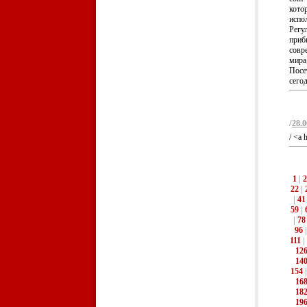
кото
испо
Регу
прибы
совр
мира
Посет
сегод
/
28.0
/ <a 
1
|
2
22
|
|
41
59
|
|
78
96
111
|
12
14
154
16
18
19