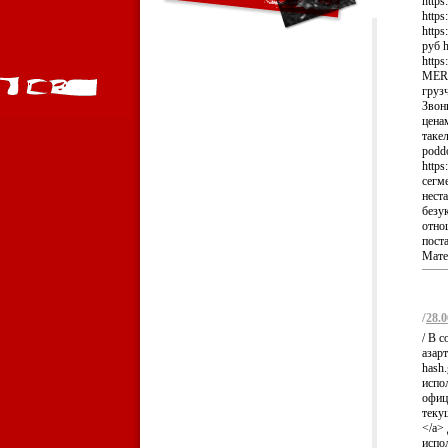
https
https
https
руб h
https
MERCE
грузч
Звон
ценам
такел
poddo
https
сегм
неста
безу
отно
поста
Матер
/
28.0
/ В 
азар
hash
испо
офиц
теку
</a>
испо