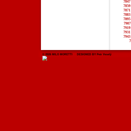
7847
7859
7871
7883
7895
7907
7919
7931
7943
7
© 2026 MILO MORETTI DESIGNED BY Petr Veselý