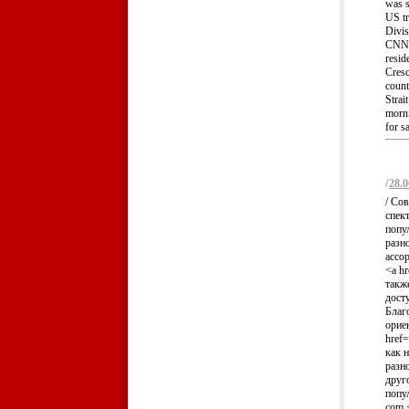
was s
US tr
Divis
CNN. 
resid
Cresc
count
Strai
morni
for s
/
28.0
/ Со
спек
попу
разн
ассо
<a hr
такж
дост
Благ
орие
href=
как 
разн
друг
попул
com 