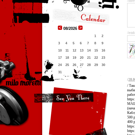
/me
08/2026
/ent
1
2
3
4
5
6
7
8
9
10
11
12
13
14
15
16
17
18
19
20
21
22
23
24
25
26
27
28
29
30
31
/
28.0
/ Так
выби
рабо
https
МАШИ
(нач
Каблу
500 р
400 р
https
https