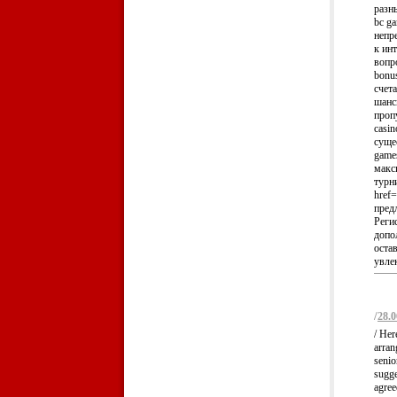
разн
bc g
непр
к инт
вопр
bonu
счет
шанс
пропу
casi
суще
game
макс
турн
href
пред
Реги
допо
оста
увлек
/
28.0
/ Her
arran
senio
sugge
agree