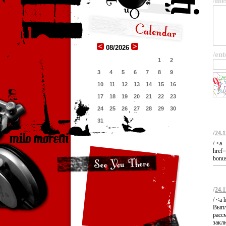
/me
08/2026
/ent
1
2
3
4
5
6
7
8
9
10
11
12
13
14
15
16
17
18
19
20
21
22
23
24
25
26
27
28
29
30
31
/
24.1
/ <a
href
bonus
/
24.1
/ <a 
Выпл
расс
закл