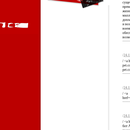
суще
прев
жизн
милл
допл
и во
воен
обес
возм
/
24.1
/ <a 
pet.c
pet.
/
24.1
/ <a
href=
/
24.1
/ <a 
бот 