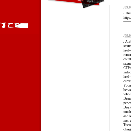
/
09.0
/ Tha
https
/
09.0
/ A B
sexua
href
reman
count
sexua
СЃРєР
indec
href
curre
Young
betw
who h
Dean 
penet
Doyle
touch
and M
men a
Tuesd
charg