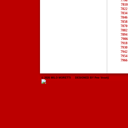
7798
7810
7822
7834
7846
7858
7870
7882
7894
7906
7918
7930
7942
7954
7966
© 2026 MILO MORETTI DESIGNED BY Petr Veselý