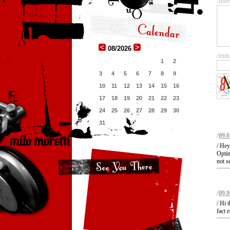
/me
08/2026
/ent
1
2
3
4
5
6
7
8
9
10
11
12
13
14
15
16
17
18
19
20
21
22
23
24
25
26
27
28
29
30
31
/
09.0
/ Hey
Optim
not s
/
09.0
/ Hi 
fact 