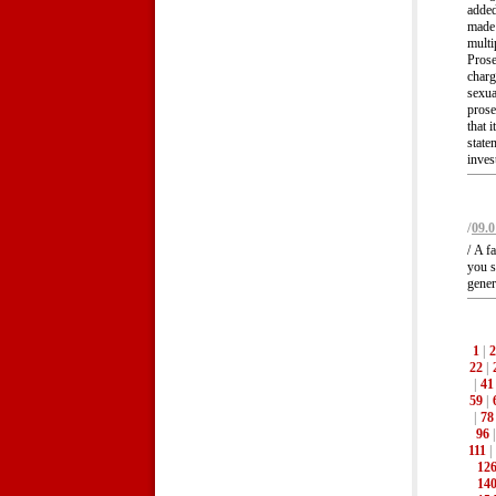
added
made 
multi
Prose
charg
sexua
prose
that 
state
inves
/
09.0
/ A f
you s
gener
1
|
2
22
|
|
41
59
|
|
78
96
111
|
12
14