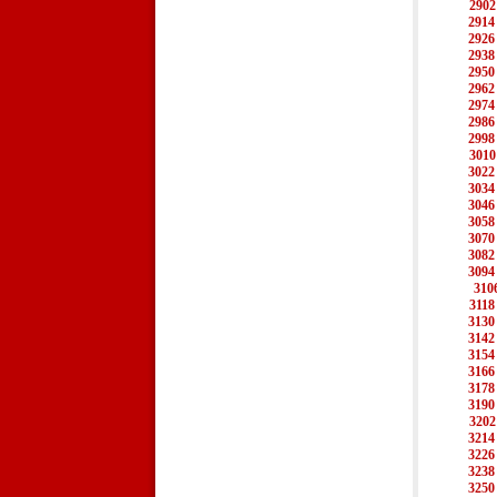
2902
2914
2926
2938
2950
2962
2974
2986
2998
3010
3022
3034
3046
3058
3070
3082
3094
310
3118
3130
3142
3154
3166
3178
3190
3202
3214
3226
3238
3250