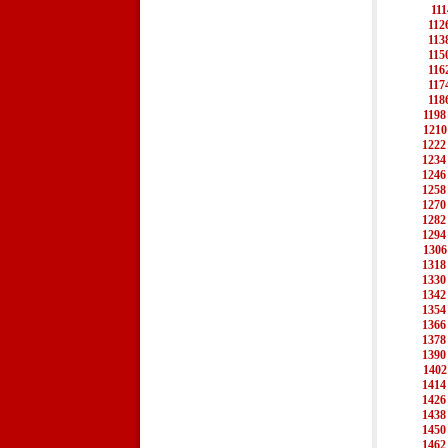
111
112
113
115
116
117
118
1198
1210
1222
1234
1246
1258
1270
1282
1294
1306
1318
1330
1342
1354
1366
1378
1390
1402
1414
1426
1438
1450
1462