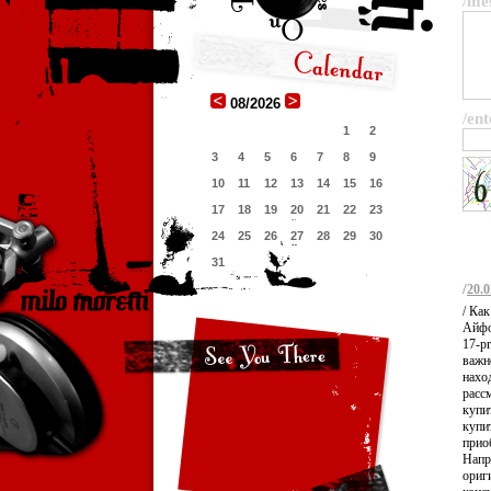
/me
08/2026
/ent
1
2
3
4
5
6
7
8
9
10
11
12
13
14
15
16
17
18
19
20
21
22
23
24
25
26
27
28
29
30
31
/
20.0
/ Ка
Айфон
17-p
важн
нахо
расс
купит
купи
прио
Напр
ориг