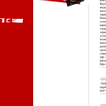
консу
Круп
моде
мага
хара
Неко
усло
вари
след
серв
услу
возм
поку
разн
сдел
совр
уфе -
ipho
https
/
20.0
/ Hel
regul
href=
/
20.0