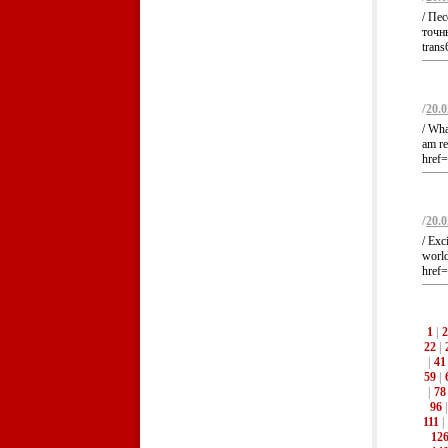
/ Пе
точны
trans
/
20.0
/ Wha
am re
href=
/
20.0
/ Exc
world
href=
1
|
2
22
|
|
41
59
|
|
78
96
111
|
12