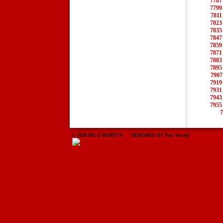
7787
7799
7811
7823
7835
7847
7859
7871
7883
7895
7907
7919
7931
7943
7955
7
© 2026 MILO MORETTI DESIGNED BY Petr Veselý