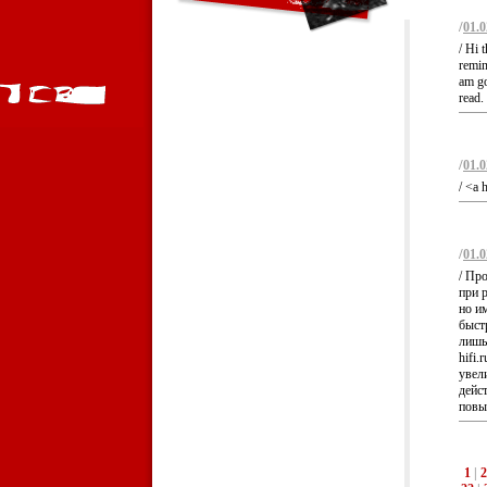
/
01.0
/ Hi 
remin
am go
read.
/
01.0
/ <a 
/
01.0
/ Пр
при 
но и
быст
лишь 
hifi.
увел
дейс
повы
1
|
2