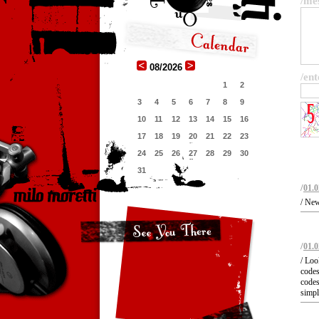
/me
08/2026
/ent
1
2
3
4
5
6
7
8
9
10
11
12
13
14
15
16
17
18
19
20
21
22
23
24
25
26
27
28
29
30
31
/
01.0
/ New
/
01.0
/ Loo
codes
codes
simpl