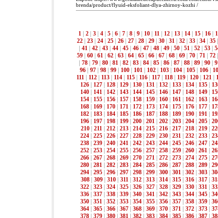
brenda/product/flyuid-eksfoliant-dlya-zhirnoy-kozhi /
1
|
2
|
3
|
4
|
5
|
6
|
7
|
8
|
9
|
10
|
11
|
12
|
13
|
14
|
15
|
16
|
1
22
|
23
|
24
|
25
|
26
|
27
|
28
|
29
|
30
|
31
|
32
|
33
|
34
|
35
|
41
|
42
|
43
|
44
|
45
|
46
|
47
|
48
|
49
|
50
|
51
|
52
|
53
|
5
59
|
60
|
61
|
62
|
63
|
64
|
65
|
66
|
67
|
68
|
69
|
70
|
71
|
72
|
78
|
79
|
80
|
81
|
82
|
83
|
84
|
85
|
86
|
87
|
88
|
89
|
90
|
9
96
|
97
|
98
|
99
|
100
|
101
|
102
|
103
|
104
|
105
|
106
|
1
111
|
112
|
113
|
114
|
115
|
116
|
117
|
118
|
119
|
120
|
121
|
126
|
127
|
128
|
129
|
130
|
131
|
132
|
133
|
134
|
135
|
13
140
|
141
|
142
|
143
|
144
|
145
|
146
|
147
|
148
|
149
|
15
154
|
155
|
156
|
157
|
158
|
159
|
160
|
161
|
162
|
163
|
16
168
|
169
|
170
|
171
|
172
|
173
|
174
|
175
|
176
|
177
|
17
182
|
183
|
184
|
185
|
186
|
187
|
188
|
189
|
190
|
191
|
19
196
|
197
|
198
|
199
|
200
|
201
|
202
|
203
|
204
|
205
|
20
210
|
211
|
212
|
213
|
214
|
215
|
216
|
217
|
218
|
219
|
22
224
|
225
|
226
|
227
|
228
|
229
|
230
|
231
|
232
|
233
|
23
238
|
239
|
240
|
241
|
242
|
243
|
244
|
245
|
246
|
247
|
24
252
|
253
|
254
|
255
|
256
|
257
|
258
|
259
|
260
|
261
|
26
266
|
267
|
268
|
269
|
270
|
271
|
272
|
273
|
274
|
275
|
27
280
|
281
|
282
|
283
|
284
|
285
|
286
|
287
|
288
|
289
|
29
294
|
295
|
296
|
297
|
298
|
299
|
300
|
301
|
302
|
303
|
30
308
|
309
|
310
|
311
|
312
|
313
|
314
|
315
|
316
|
317
|
31
322
|
323
|
324
|
325
|
326
|
327
|
328
|
329
|
330
|
331
|
33
336
|
337
|
338
|
339
|
340
|
341
|
342
|
343
|
344
|
345
|
34
350
|
351
|
352
|
353
|
354
|
355
|
356
|
357
|
358
|
359
|
36
364
|
365
|
366
|
367
|
368
|
369
|
370
|
371
|
372
|
373
|
37
378
|
379
|
380
|
381
|
382
|
383
|
384
|
385
|
386
|
387
|
38