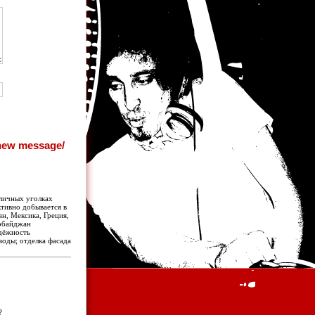
зличных уголках
активно добывается в
ан, Мексика, Греция,
рбайджан
адёжность
 воды; отделка фасада
?