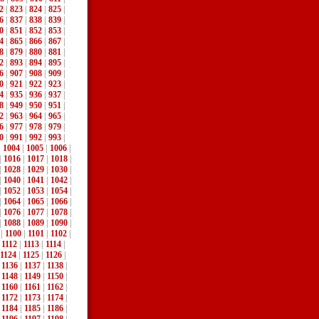
2
|
823
|
824
|
825
|
6
|
837
|
838
|
839
|
0
|
851
|
852
|
853
|
4
|
865
|
866
|
867
|
8
|
879
|
880
|
881
|
2
|
893
|
894
|
895
|
6
|
907
|
908
|
909
|
0
|
921
|
922
|
923
|
4
|
935
|
936
|
937
|
8
|
949
|
950
|
951
|
2
|
963
|
964
|
965
|
6
|
977
|
978
|
979
|
0
|
991
|
992
|
993
|
|
1004
|
1005
|
1006
|
|
1016
|
1017
|
1018
|
|
1028
|
1029
|
1030
|
|
1040
|
1041
|
1042
|
|
1052
|
1053
|
1054
|
|
1064
|
1065
|
1066
|
|
1076
|
1077
|
1078
|
|
1088
|
1089
|
1090
|
|
1100
|
1101
|
1102
|
|
1112
|
1113
|
1114
|
1124
|
1125
|
1126
|
|
1136
|
1137
|
1138
|
|
1148
|
1149
|
1150
|
|
1160
|
1161
|
1162
|
|
1172
|
1173
|
1174
|
|
1184
|
1185
|
1186
|