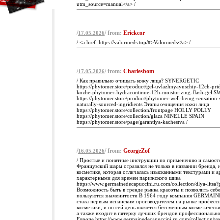
utm_source=manual</a> /
/
/ from:
Erickcor
17.05.2026
/ <a href=https://valormeds.top/#>Valormeds</a> /
/
/ from:
Charlesbom
17.05.2026
/ Как правильно очищать кожу лица? SYNERGETIC
https://phytomer.store/product/gel-uvlazhnyayuschiy-12ch-pri
kozhe-phytomer-hydracontinue-12h-moisturizing-flash-gel
https://phytomer.store/product/phytomer-well-being-sensation
naturally-sourced-ingridients Этапы очищения кожи лица
https://phytomer.store/collection/frontpage HOLLY POLLY
https://phytomer.store/collection/glaza NINELLE SPAIN
https://phytomer.store/page/garantiya-kachestva /
/
/ from:
GeorgeZof
16.05.2026
/ Простые и понятные инструкции по применению и самос
Французский шарм отразился не только в названии бренда, 
косметике, которая отличалась изысканными текстурами и 
характерными для времен парижского шика
https://www.germainedecapuccini.ru.com/collection/dlya-litsa
Возможность быть в тренде рынка красоты и позволить себе
пользуются знаменитости В 1964 году компания GERMAI
стала первым испанским производителем на рынке професс
косметики, и по сей день является бессменным косметичес
а также входит в пятерку лучших брендов профессионально
Европе https://www.germainedecapuccini.ru.com/collection/vs