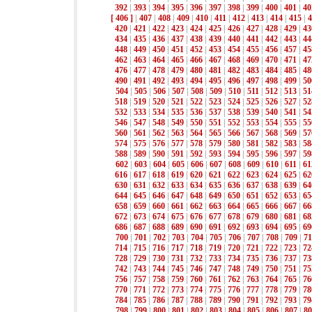
392
|
393
|
394
|
395
|
396
|
397
|
398
|
399
|
400
|
401
|
40
[ 406 ]
|
407
|
408
|
409
|
410
|
411
|
412
|
413
|
414
|
415
|
4
420
|
421
|
422
|
423
|
424
|
425
|
426
|
427
|
428
|
429
|
43
434
|
435
|
436
|
437
|
438
|
439
|
440
|
441
|
442
|
443
|
44
448
|
449
|
450
|
451
|
452
|
453
|
454
|
455
|
456
|
457
|
45
462
|
463
|
464
|
465
|
466
|
467
|
468
|
469
|
470
|
471
|
47
476
|
477
|
478
|
479
|
480
|
481
|
482
|
483
|
484
|
485
|
48
490
|
491
|
492
|
493
|
494
|
495
|
496
|
497
|
498
|
499
|
50
504
|
505
|
506
|
507
|
508
|
509
|
510
|
511
|
512
|
513
|
51
518
|
519
|
520
|
521
|
522
|
523
|
524
|
525
|
526
|
527
|
52
532
|
533
|
534
|
535
|
536
|
537
|
538
|
539
|
540
|
541
|
54
546
|
547
|
548
|
549
|
550
|
551
|
552
|
553
|
554
|
555
|
55
560
|
561
|
562
|
563
|
564
|
565
|
566
|
567
|
568
|
569
|
57
574
|
575
|
576
|
577
|
578
|
579
|
580
|
581
|
582
|
583
|
58
588
|
589
|
590
|
591
|
592
|
593
|
594
|
595
|
596
|
597
|
59
602
|
603
|
604
|
605
|
606
|
607
|
608
|
609
|
610
|
611
|
61
616
|
617
|
618
|
619
|
620
|
621
|
622
|
623
|
624
|
625
|
62
630
|
631
|
632
|
633
|
634
|
635
|
636
|
637
|
638
|
639
|
64
644
|
645
|
646
|
647
|
648
|
649
|
650
|
651
|
652
|
653
|
65
658
|
659
|
660
|
661
|
662
|
663
|
664
|
665
|
666
|
667
|
66
672
|
673
|
674
|
675
|
676
|
677
|
678
|
679
|
680
|
681
|
68
686
|
687
|
688
|
689
|
690
|
691
|
692
|
693
|
694
|
695
|
69
700
|
701
|
702
|
703
|
704
|
705
|
706
|
707
|
708
|
709
|
71
714
|
715
|
716
|
717
|
718
|
719
|
720
|
721
|
722
|
723
|
72
728
|
729
|
730
|
731
|
732
|
733
|
734
|
735
|
736
|
737
|
73
742
|
743
|
744
|
745
|
746
|
747
|
748
|
749
|
750
|
751
|
75
756
|
757
|
758
|
759
|
760
|
761
|
762
|
763
|
764
|
765
|
76
770
|
771
|
772
|
773
|
774
|
775
|
776
|
777
|
778
|
779
|
78
784
|
785
|
786
|
787
|
788
|
789
|
790
|
791
|
792
|
793
|
79
798
|
799
|
800
|
801
|
802
|
803
|
804
|
805
|
806
|
807
|
80