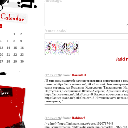
/message/
/enter code/
1
2
6
7
8
9
13
14
15
16
20
21
22
23
27
28
29
30
/
/ from:
DaronKef
17.05.2026
/ В мировом масштабе залежи травертина встречаются в ра
планеты https://antica-stone.ru/plitka?color=4 Этот минерал 
таких странах, как Германия, Кыргызстан, Таджикистан, Ир
Португалия, Соединенные Штаты Америки, Армения и Азе
https://antica-stone.ru/plitka?color=8 Высокая прочность и н
https://antica-stone.ru/plitka?color=13 Интенсивность потока
помещения; /
/
/ from:
Robinsef
17.05.2026
/ <a href="https://linkmate.mn.co/posts/102079744?
utm_source=manual">https://linkmate.mn.co/posts/102079744