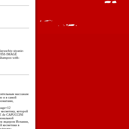
dayuschiy-siyanie-
 SWISS IMAGE
-shampoo-with-
тоятельным массажам
но и в самой
ароматами,
?page=12
 косметику, которой
NE de CAPUCCINI
иональной
ким лидером Испании,
й косметики в
e-tovary-