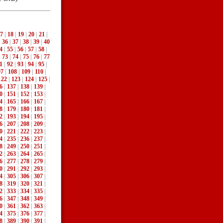
7
|
18
|
19
|
20
|
21
|
|
36
|
37
|
38
|
39
|
40
4
|
55
|
56
|
57
|
58
|
|
73
|
74
|
75
|
76
|
77
1
|
92
|
93
|
94
|
95
|
07
|
108
|
109
|
110
|
122
|
123
|
124
|
125
|
6
|
137
|
138
|
139
|
0
|
151
|
152
|
153
|
4
|
165
|
166
|
167
|
8
|
179
|
180
|
181
|
2
|
193
|
194
|
195
|
6
|
207
|
208
|
209
|
0
|
221
|
222
|
223
|
4
|
235
|
236
|
237
|
8
|
249
|
250
|
251
|
2
|
263
|
264
|
265
|
6
|
277
|
278
|
279
|
0
|
291
|
292
|
293
|
4
|
305
|
306
|
307
|
8
|
319
|
320
|
321
|
2
|
333
|
334
|
335
|
6
|
347
|
348
|
349
|
0
|
361
|
362
|
363
|
4
|
375
|
376
|
377
|
8
|
389
|
390
|
391
|