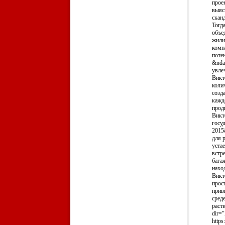
прое
выяс
скан
Тогд
объе
жили
комп
поте
&nda
увле
Викт
коли
созд
кажд
прод
Викт
госу
2015
для р
уста
встр
бага
нахо
Викт
прос
прив
сред
раст
dir=
https