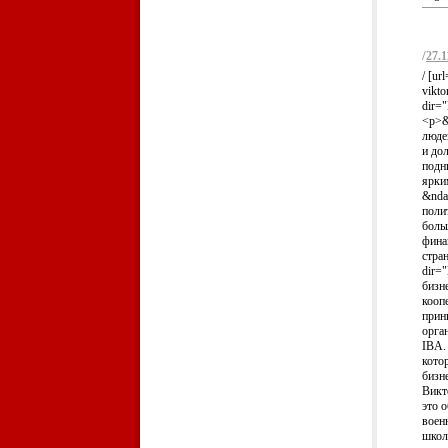
/
27.1
/ [ur
vikto
dir=
<p>&
люде
и до
подни
ярки
&ndas
поли
боль
фина
стра
dir=
бизн
кооп
прин
орга
IBA.
кото
бизн
Викт
это 
воен
школ