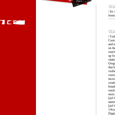
/
27.1
/ It'
found
/
27.1
/ Un
Custo
and-m
on th
searc
up fo
citat
Orego
that 
visib
custo
incre
creat
brand
reach
most.
[url=
ameri
[url=
1/#c
Digit