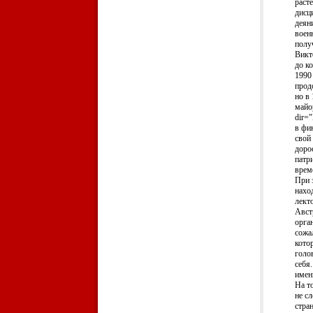
раст
дисц
деян
воен
полу
Викт
до к
1990
прод
но в
майо
dir=
в фи
свой
доро
патр
врем
При 
нахо
лект
Авст
орга
сожа
кото
голо
себя
имен
На т
не с
стра